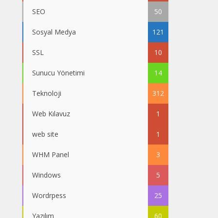
SEO
50
Sosyal Medya
121
SSL
10
Sunucu Yönetimi
14
Teknoloji
312
Web Kılavuz
1
web site
1
WHM Panel
3
Windows
5
Wordrpess
25
Yazılım
60