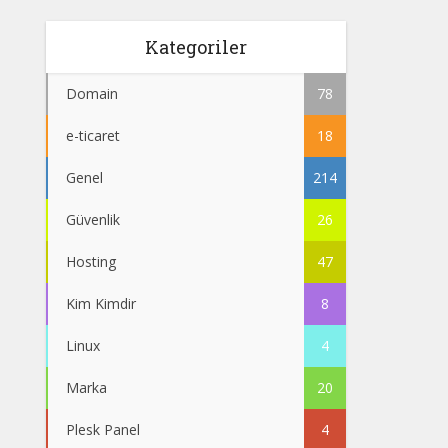
Kategoriler
Domain
78
e-ticaret
18
Genel
214
Güvenlik
26
Hosting
47
Kim Kimdir
8
Linux
4
Marka
20
Plesk Panel
4