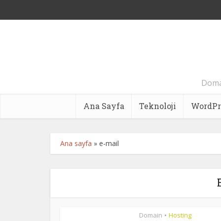
Domai
Ana Sayfa
Teknoloji
WordPr
Ana sayfa
»
e-mail
Domain
Hosting
•