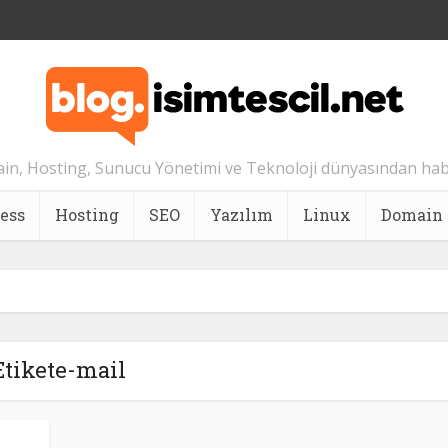
n, Hosting, Sunucu Yönetimi ve Teknoloji dünyasından hab
ess
Hosting
SEO
Yazılım
Linux
Domain
Etikete-mail