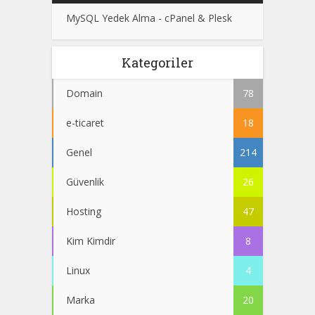
MySQL Yedek Alma - cPanel & Plesk
Kategoriler
Domain
78
e-ticaret
18
Genel
214
Güvenlik
26
Hosting
47
Kim Kimdir
8
Linux
4
Marka
20