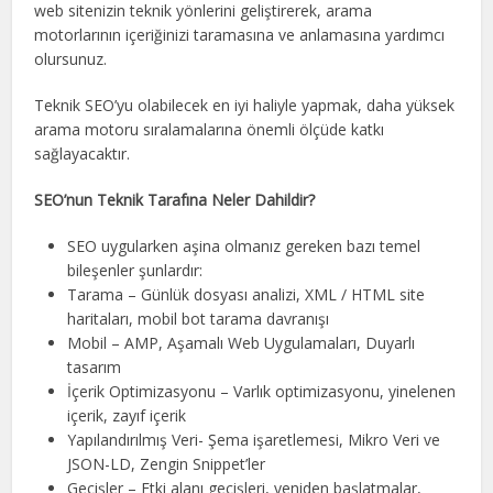
web sitenizin teknik yönlerini geliştirerek, arama
motorlarının içeriğinizi taramasına ve anlamasına yardımcı
olursunuz.
Teknik SEO’yu olabilecek en iyi haliyle yapmak, daha yüksek
arama motoru sıralamalarına önemli ölçüde katkı
sağlayacaktır.
SEO’nun Teknik Tarafına Neler Dahildir?
SEO uygularken aşina olmanız gereken bazı temel
bileşenler şunlardır:
Tarama – Günlük dosyası analizi, XML / HTML site
haritaları, mobil bot tarama davranışı
Mobil – AMP, Aşamalı Web Uygulamaları, Duyarlı
tasarım
İçerik Optimizasyonu – Varlık optimizasyonu, yinelenen
içerik, zayıf içerik
Yapılandırılmış Veri- Şema işaretlemesi, Mikro Veri ve
JSON-LD, Zengin Snippet’ler
Geçişler – Etki alanı geçişleri, yeniden başlatmalar,