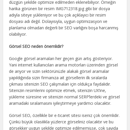
düzgün şekilde optimize edilmeden eklenebiliyor. Örneğin
harika görünen bir resim IMG712318.jpg gibi bir dosya
adıyla siteye yükleniyor ve bu çok açıklayıcı bir resim
dosyası adı değil. Dolayısıyla, uygun optimizasyon ve
planlama olmadan değerli bir SEO varlığını boşa harcanmış
olabiliyor.
Görsel SEO neden önemlidir?
Google görsel aramaları her geçen gün artış gösteriyor.
Yani internet kullanıcıları arama motorları üzerinden görsel
de arıyor ve sizin sektörünüzle alakalı görsel aramalar
yapıldığında sizin firmanıza ait görsellerin ilk sıralarda
çıkması sitenizin SEO çalışmaları için oldukça faydalıdır.
Sitenizin resimlerini optimize etmek, sitenizin UX’ine,
yükleme süresine ve sitenizin normal SERP’lerdeki ve görsel
aramadaki sıralamasını iyileştirmeye yardımcı olacaktır.
Görsel SEO, özellikle bir e-ticaret sitesi iseniz çok önemlidir.
Çünkü büyük olasılıkla yüzlerce görseliniz olacaktır ve bu
görsekker uygun şekilde optimize edilmemişse, çok sayıda