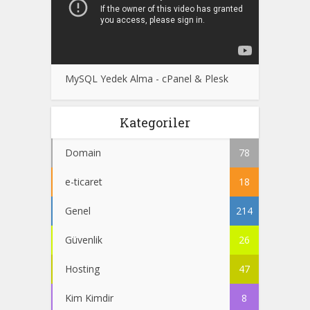
MySQL Yedek Alma - cPanel & Plesk
Kategoriler
Domain
78
e-ticaret
18
Genel
214
Güvenlik
26
Hosting
47
Kim Kimdir
8