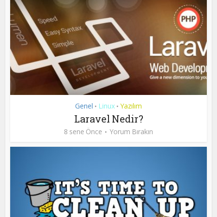
Genel
Linux
Yazılım
•
•
Laravel Nedir?
8 sene Önce
Yorum Bırakın