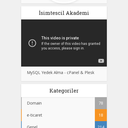
İsimtescil Akademi
MySQL Yedek Alma - cPanel & Plesk
Kategoriler
Domain
78
e-ticaret
18
Genel
214