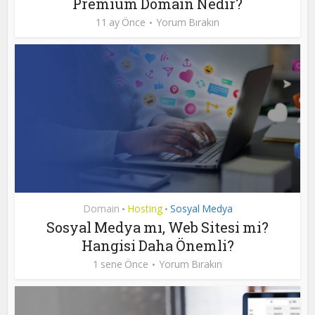
Premium Domain Nedir?
11 ay Önce
Yorum Bırakın
Domain
Hosting
Sosyal Medya
•
•
Sosyal Medya mı, Web Sitesi mi?
Hangisi Daha Önemli?
1 sene Önce
Yorum Bırakın