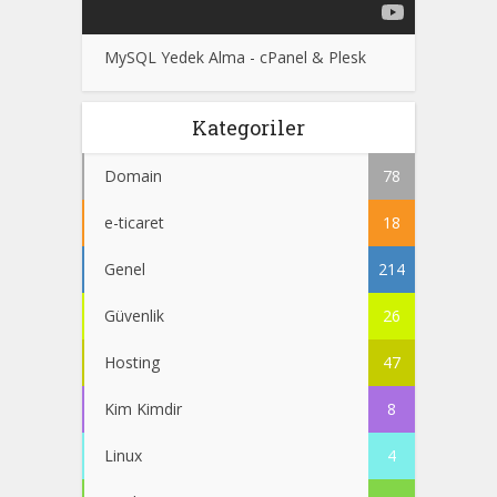
MySQL Yedek Alma - cPanel & Plesk
Kategoriler
Domain
78
e-ticaret
18
Genel
214
Güvenlik
26
Hosting
47
Kim Kimdir
8
Linux
4