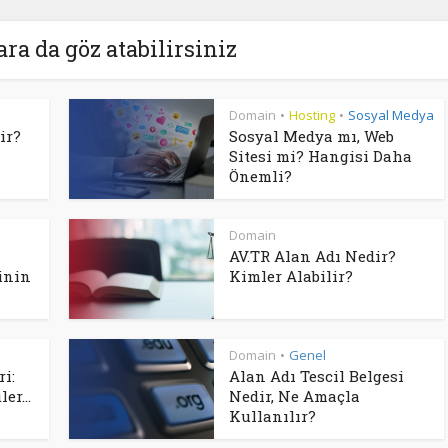
ara da göz atabilirsiniz
Domain
Hosting
Sosyal Medya
•
•
ir?
Sosyal Medya mı, Web
Sitesi mi? Hangisi Daha
Önemli?
Domain
AV.TR Alan Adı Nedir?
inin
Kimler Alabilir?
Domain
Genel
•
i:
Alan Adı Tescil Belgesi
er...
Nedir, Ne Amaçla
Kullanılır?