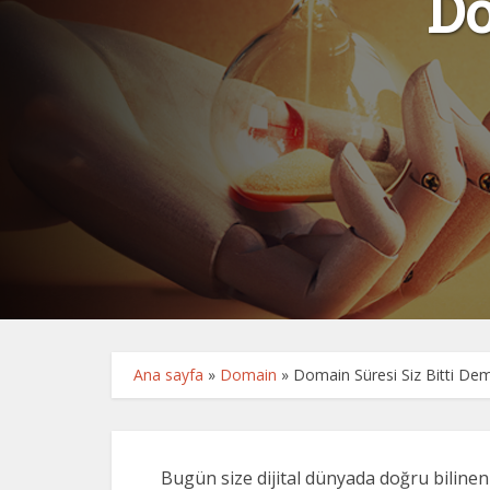
Do
Ana sayfa
»
Domain
»
Domain Süresi Siz Bitti De
Bugün size dijital dünyada doğru biline