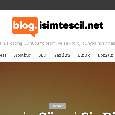
n, Hosting, Sunucu Yönetimi ve Teknoloji dünyasından hab
ess
Hosting
SEO
Yazılım
Linux
Domain
Domain