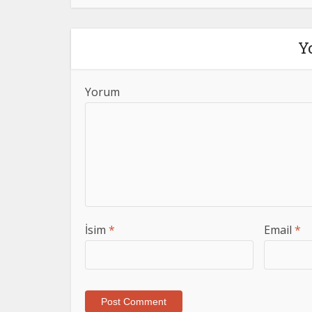
Y
Yorum
İsim
*
Email
*