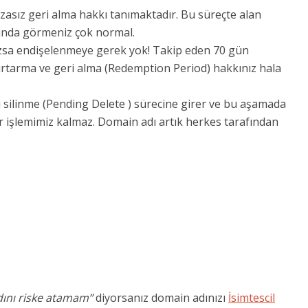
 cezasız geri alma hakkı tanımaktadır. Bu süreçte alan
sında görmeniz çok normal.
azsa endişelenmeye gerek yok! Takip eden 70 gün
 kurtarma ve geri alma (Redemption Period) hakkınız hala
ı silinme (Pending Delete ) sürecine girer ve bu aşamada
r işlemimiz kalmaz. Domain adı artık herkes tarafından
dını riske atamam”
diyorsanız domain adınızı
İsimtescil