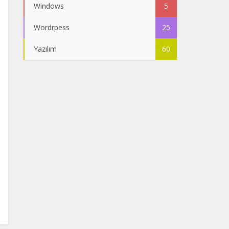
Windows
5
Wordrpess
25
Yazılım
60