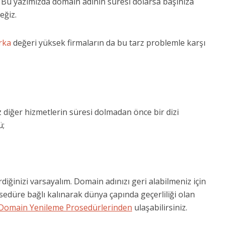
ır. Bu yazımızda domain adının süresi dolarsa başınıza
eğiz.
rka
değeri yüksek firmaların da bu tarz problemle karşı
ız diğer hizmetlerin süresi dolmadan önce bir dizi
ü;
iğinizi varsayalım. Domain adınızı geri alabilmeniz için
sedüre bağlı kalınarak dünya çapında geçerliliği olan
Domain Yenileme Prosedürlerinden
ulaşabilirsiniz.