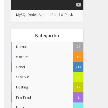
MySQL Yedek Alma - cPanel & Plesk
Kategoriler
Domain
78
e-ticaret
18
Genel
214
Güvenlik
26
Hosting
47
Kim Kimdir
8
Linux
4