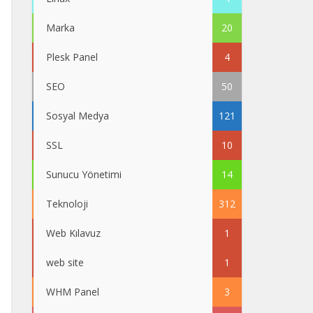
Marka
20
Plesk Panel
4
SEO
50
Sosyal Medya
121
SSL
10
Sunucu Yönetimi
14
Teknoloji
312
Web Kılavuz
1
web site
1
WHM Panel
3