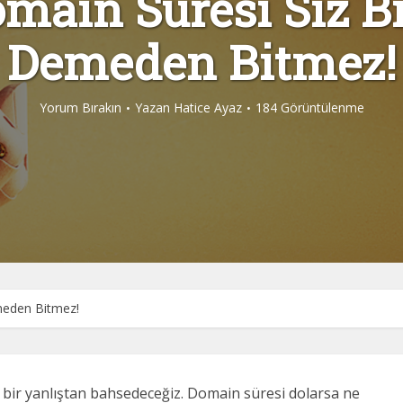
main Süresi Siz Bi
Demeden Bitmez!
Yorum Bırakın
Yazan
Hatice Ayaz
184 Görüntülenme
meden Bitmez!
n bir yanlıştan bahsedeceğiz. Domain süresi dolarsa ne