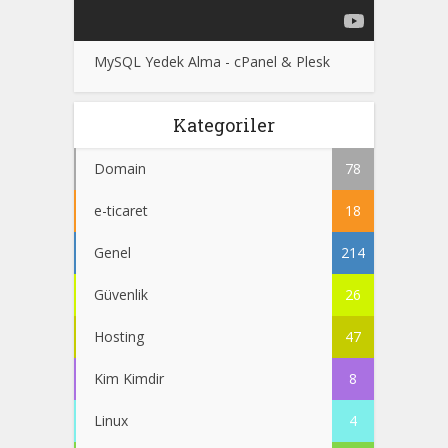
MySQL Yedek Alma - cPanel & Plesk
Kategoriler
Domain
78
e-ticaret
18
Genel
214
Güvenlik
26
Hosting
47
Kim Kimdir
8
Linux
4