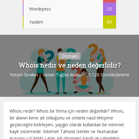
Wordrpess
25
Yazılım
60
Domain
Whois nedir ve neden değerlidir?
Yorum Bırakın
Yazan
Tuğba Atakan
1.128 Görüntülenme
Whois nedir? Whois bir firma için neden değerlidir? Whois,
bir alanın kime ait olduğunu ve onlarla nasıl iletişime
geçileceğini belirleyen, yaygın olarak kullanılan bir internet
kayıt sistemedir. İnternet Tahsisli İsimler ve Numaralar
Kurumu ( ICANN ) alan adı (domain) kaydı ve sahipliğini