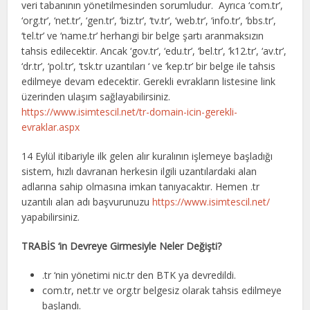
veri tabanının yönetilmesinden sorumludur. Ayrıca ‘com.tr’,
‘org.tr’, ‘net.tr’, ‘gen.tr’, ‘biz.tr’, ‘tv.tr’, ‘web.tr’, ‘info.tr’, ‘bbs.tr’,
‘tel.tr’ ve ‘name.tr’ herhangi bir belge şartı aranmaksızın
tahsis edilecektir. Ancak ‘gov.tr’, ‘edu.tr’, ‘bel.tr’, ‘k12.tr’, ‘av.tr’,
‘dr.tr’, ‘pol.tr’, ‘tsk.tr uzantıları ‘ ve ‘kep.tr’ bir belge ile tahsis
edilmeye devam edecektir. Gerekli evrakların listesine link
üzerinden ulaşım sağlayabilirsiniz.
https://www.isimtescil.net/tr-domain-icin-gerekli-
evraklar.aspx
14 Eylül itibariyle ilk gelen alır kuralının işlemeye başladığı
sistem, hızlı davranan herkesin ilgili uzantılardaki alan
adlarına sahip olmasına imkan tanıyacaktır. Hemen .tr
uzantılı alan adı başvurunuzu
https://www.isimtescil.net/
yapabilirsiniz.
TRABİS ‘in Devreye Girmesiyle Neler Değişti?
.tr ‘nin yönetimi nic.tr den BTK ya devredildi.
com.tr, net.tr ve org.tr belgesiz olarak tahsis edilmeye
başlandı.