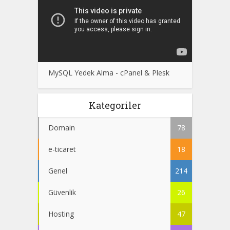
MySQL Yedek Alma - cPanel & Plesk
Kategoriler
Domain
78
e-ticaret
18
Genel
214
Güvenlik
26
Hosting
47