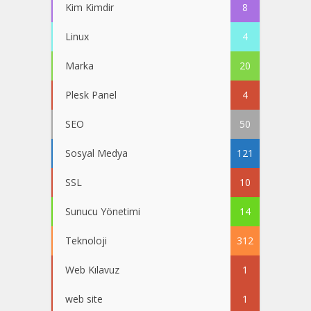
Kim Kimdir
8
Linux
4
Marka
20
Plesk Panel
4
SEO
50
Sosyal Medya
121
SSL
10
Sunucu Yönetimi
14
Teknoloji
312
Web Kılavuz
1
web site
1