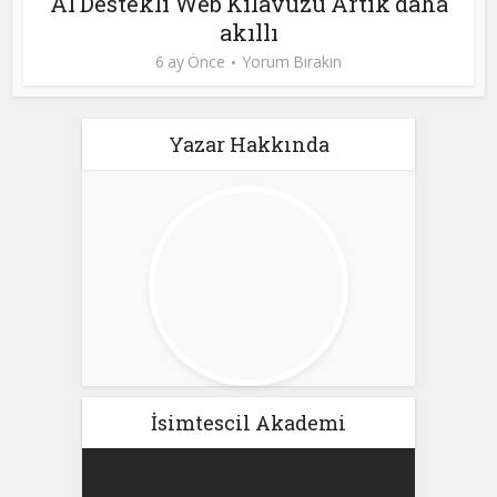
AI Destekli Web Kılavuzu Artık daha
akıllı
6 ay Önce
Yorum Bırakın
Yazar Hakkında
İsimtescil Akademi