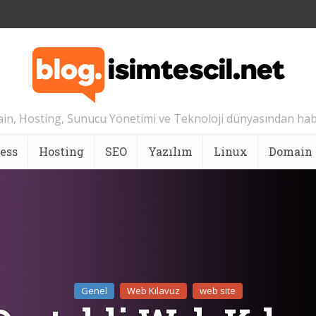
n, Hosting, Sunucu Yönetimi ve Teknoloji dünyasından hab
ess
Hosting
SEO
Yazılım
Linux
Domain
Genel
Web Kılavuz
web site