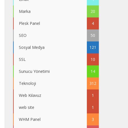
Marka
20
Plesk Panel
4
SEO
50
Sosyal Medya
121
SSL
10
Sunucu Yönetimi
14
Teknoloji
312
Web Kılavuz
1
web site
1
WHM Panel
3