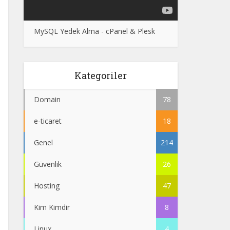
MySQL Yedek Alma - cPanel & Plesk
Kategoriler
Domain
78
e-ticaret
18
Genel
214
Güvenlik
26
Hosting
47
Kim Kimdir
8
Linux
4