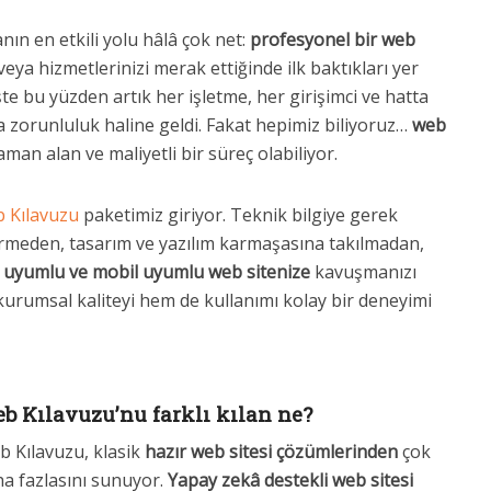
nın en etkili yolu hâlâ çok net:
profesyonel bir web
 veya hizmetlerinizi merak ettiğinde ilk baktıkları yer
şte bu yüzden artık her işletme, her girişimci ve hatta
ta zorunluluk haline geldi. Fakat hepimiz biliyoruz…
web
an alan ve maliyetli bir süreç olabiliyor.
b Kılavuzu
paketimiz giriyor. Teknik bilgiye gerek
meden, tasarım ve yazılım karmaşasına takılmadan,
 uyumlu ve mobil uyumlu web sitenize
kavuşmanızı
urumsal kaliteyi hem de kullanımı kolay bir deneyimi
b Kılavuzu’nu farklı kılan ne?
 Kılavuzu, klasik
hazır web sitesi çözümlerinden
çok
a fazlasını sunuyor.
Yapay zekâ destekli web sitesi