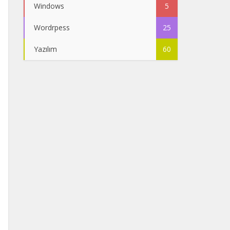
Windows
5
Wordrpess
25
Yazılım
60