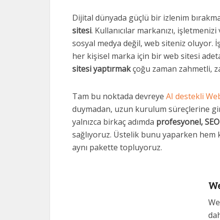
Dijital dünyada güçlü bir izlenim bırakma
sitesi
. Kullanıcılar markanızı, işletmenizi
sosyal medya değil, web siteniz oluyor. İ
her kişisel marka için bir web sitesi ade
sitesi yaptırmak
çoğu zaman zahmetli, zam
Tam bu noktada devreye
AI destekli We
duymadan, uzun kurulum süreçlerine gir
yalnızca birkaç adımda
profesyonel, SEO
sağlıyoruz. Üstelik bunu yaparken hem k
aynı pakette topluyoruz.
We
Web
dah