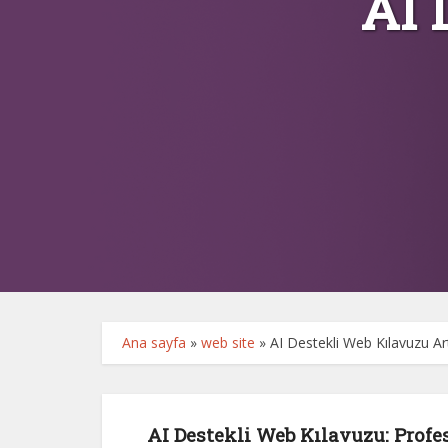
AI 
Ana sayfa
»
web site
»
AI Destekli Web Kılavuzu Art
AI Destekli Web Kılavuzu: Profe