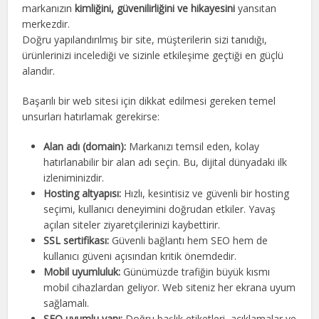
markanızın
kimliğini, güvenilirliğini ve hikayesini
yansıtan
merkezdir.
Doğru yapılandırılmış bir site, müşterilerin sizi tanıdığı,
ürünlerinizi incelediği ve sizinle etkileşime geçtiği en güçlü
alandır.
Başarılı bir web sitesi için dikkat edilmesi gereken temel
unsurları hatırlamak gerekirse:
Alan adı (domain):
Markanızı temsil eden, kolay
hatırlanabilir bir alan adı seçin. Bu, dijital dünyadaki ilk
izleniminizdir.
Hosting altyapısı:
Hızlı, kesintisiz ve güvenli bir hosting
seçimi, kullanıcı deneyimini doğrudan etkiler. Yavaş
açılan siteler ziyaretçilerinizi kaybettirir.
SSL sertifikası:
Güvenli bağlantı hem SEO hem de
kullanıcı güveni açısından kritik önemdedir.
Mobil uyumluluk:
Günümüzde trafiğin büyük kısmı
mobil cihazlardan geliyor. Web siteniz her ekrana uyum
sağlamalı.
SEO uyumlu yapı:
Doğru başlık etiketleri, açıklamalar ve