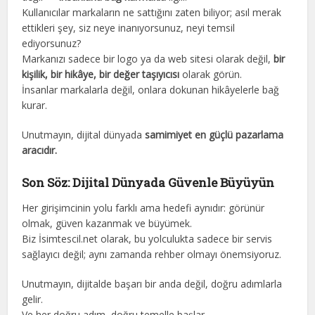
Kullanıcılar markaların ne sattığını zaten biliyor; asıl merak
ettikleri şey, siz neye inanıyorsunuz, neyi temsil
ediyorsunuz?
Markanızı sadece bir logo ya da web sitesi olarak değil,
bir
kişilik, bir hikâye, bir değer taşıyıcısı
olarak görün.
İnsanlar markalarla değil, onlara dokunan hikâyelerle bağ
kurar.
Unutmayın, dijital dünyada
samimiyet en güçlü pazarlama
aracıdır.
Son Söz: Dijital Dünyada Güvenle Büyüyün
Her girişimcinin yolu farklı ama hedefi aynıdır: görünür
olmak, güven kazanmak ve büyümek.
Biz İsimtescil.net olarak, bu yolculukta sadece bir servis
sağlayıcı değil; aynı zamanda rehber olmayı önemsiyoruz.
Unutmayın, dijitalde başarı bir anda değil, doğru adımlarla
gelir.
Ve her doğru adım, doğru temelle başlar.