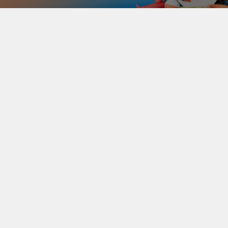
İsimtescil Yaz Fırsatları Başladı!
Yaz ayları geldi ve beraberinde birbirinden avantajlı fırsatları
da getirdi!
21 Temmuz – 4 Ağustos 2025 tarihleri arasında geçerli olan
İsimtescil Yaz Fırsatları Kampanyası ile web projelerinizi
uygun fiyatlarla hayata geçirme zamanı. Hosting
paketlerinden domain kayıtlarına, Web Kılavuz’dan SSL’e
kadar birçok üründe özel indirimler sizleri bekliyor.