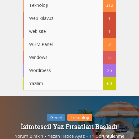
Teknoloji
312
Web Kılavuz
1
web site
1
WHM Panel
3
Windows
5
Wordrpess
25
Yazılım
60
Genel
Teknoloji
İsimtescil Yaz Fırsatları Başladı!
Yorum Bırakın
Yazan
Hatice Ayaz
11 Görüntülenme