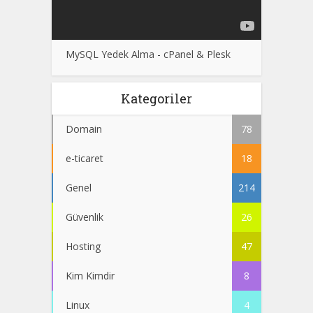
MySQL Yedek Alma - cPanel & Plesk
Kategoriler
Domain
78
e-ticaret
18
Genel
214
Güvenlik
26
Hosting
47
Kim Kimdir
8
Linux
4