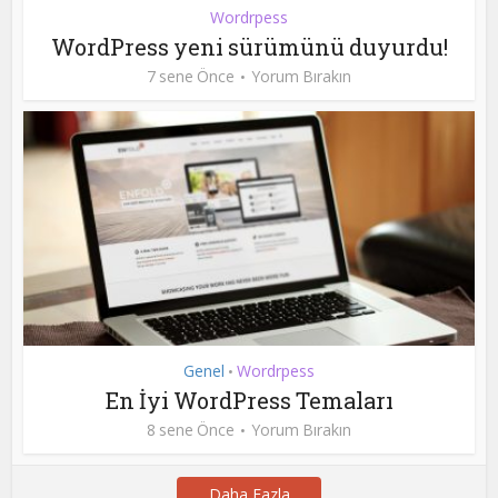
Wordrpess
WordPress yeni sürümünü duyurdu!
7 sene Önce
Yorum Bırakın
Genel
Wordrpess
•
En İyi WordPress Temaları
8 sene Önce
Yorum Bırakın
Daha Fazla