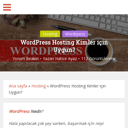
Hosting
Wordrpess
WordPress Hosting Kimler için
Uygun?
Yorum Bırakın
Yazan
Hatice Ayaz
112 Görüntülenme
Ana sayfa
»
Hosting
»
WordPress Hosting Kimler için
Uygun?
WordPress
Nedir
?
Hala yapılacak çok şey varken, başarmak için neyi