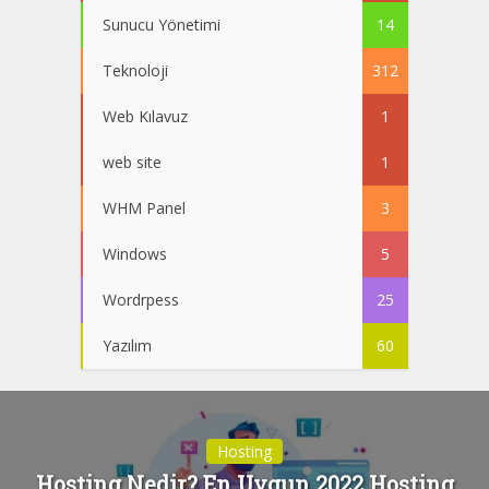
Sunucu Yönetimi
14
Teknoloji
312
Web Kılavuz
1
web site
1
WHM Panel
3
Windows
5
Wordrpess
25
Yazılım
60
Hosting
Hosting Nedir? En Uygun 2022 Hosting