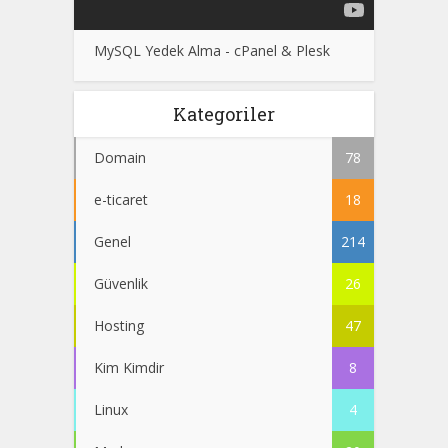
MySQL Yedek Alma - cPanel & Plesk
Kategoriler
Domain
78
e-ticaret
18
Genel
214
Güvenlik
26
Hosting
47
Kim Kimdir
8
Linux
4