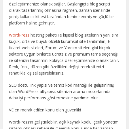
özelleştirmenize olanak sağlar. Başlangıçta blog scripti
olarak tasarlanmış olmasına rağmen, zaman içerisinde
geniş kullanıcı kitlesi tarafından benimsenmiş ve güçlü bir
platform haline gelmiştir.
WordPress
hosting paketi ile kişisel blog sitelerinin yanı sıra
küçük, orta ve büyük ölçekli kurumsal site tanıtımları, E-
ticaret web siteleri, Forum ve Yardım siteleri gibi birçok
sektöre uygun binlerce ücretsiz ve premium tema seçeneği
ile sitenizin tasarımını kolayca özelleştirmenize olanak tanır.
Renk, font, düzen gibi özellikleri değiştirerek sitenizi
rahatlıkla kişiselleştirebilirsiniz.
SEO dostu link yapısı ve temiz kod mantığı ile geliştirilmiş
olan WordPress altyapısı, sitenizin arama motorlarında
daha iyi performans göstermesine yardımcı olur.
VE en merak edilen konu olan güvenlik!
WordPress’in geliştirilebilir, açık kaynak kodlu içerik yönetim
sistemi olması sebebi ile güvenlik konusunda her zaman