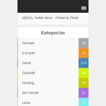
MySQL Yedek Alma - cPanel & Plesk
Kategoriler
Domain
78
e-ticaret
18
Genel
214
Güvenlik
26
Hosting
47
Kim Kimdir
8
Linux
4