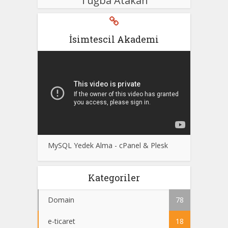
Tuğba Atakan
İsimtescil Akademi
MySQL Yedek Alma - cPanel & Plesk
Kategoriler
Domain
78
e-ticaret
18