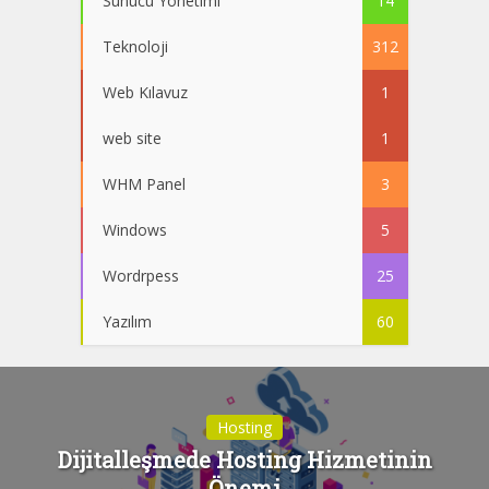
Sunucu Yönetimi
14
Teknoloji
312
Web Kılavuz
1
web site
1
WHM Panel
3
Windows
5
Wordrpess
25
Yazılım
60
Hosting
Dijitalleşmede Hosting Hizmetinin
Önemi