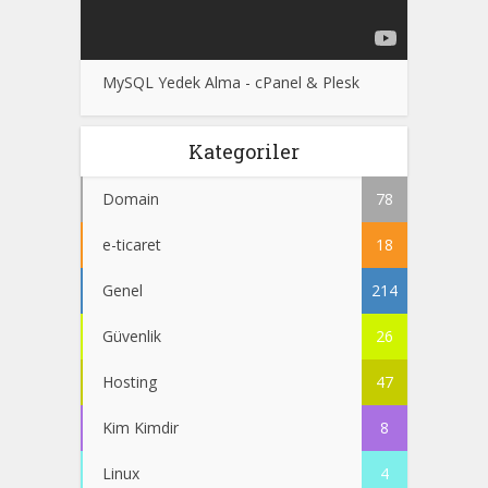
MySQL Yedek Alma - cPanel & Plesk
Kategoriler
Domain
78
e-ticaret
18
Genel
214
Güvenlik
26
Hosting
47
Kim Kimdir
8
Linux
4