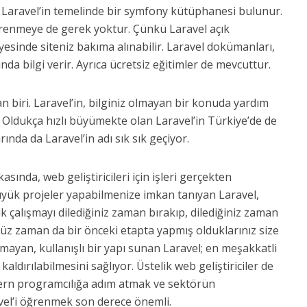
r. Laravel’in temelinde bir symfony kütüphanesi bulunur.
renmeye de gerek yoktur. Çünkü Laravel açık
yesinde siteniz bakıma alınabilir. Laravel dokümanları,
da bilgi verir. Ayrıca ücretsiz eğitimler de mevcuttur.
n biri. Laravel’in, bilginiz olmayan bir konuda yardım
r. Oldukça hızlı büyümekte olan Laravel’in Türkiye’de de
larında da Laravel’in adı sık sık geçiyor.
sında, web geliştiricileri için işleri gerçekten
büyük projeler yapabilmenize imkan tanıyan Laravel,
k çalışmayı dilediğiniz zaman bırakıp, dilediğiniz zaman
z zaman da bir önceki etapta yapmış olduklarınız size
ayan, kullanışlı bir yapı sunan Laravel; en meşakkatli
kaldırılabilmesini sağlıyor. Üstelik web geliştiriciler de
dern programcılığa adım atmak ve sektörün
vel’i öğrenmek son derece önemli.