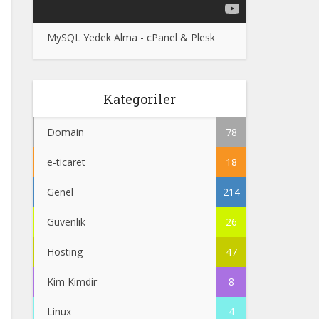
MySQL Yedek Alma - cPanel & Plesk
Kategoriler
Domain
78
e-ticaret
18
Genel
214
Güvenlik
26
Hosting
47
Kim Kimdir
8
Linux
4