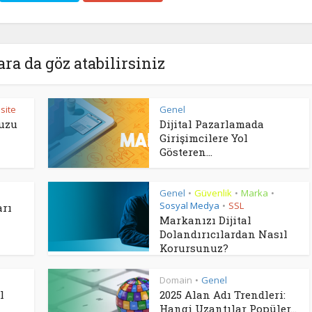
ara da göz atabilirsiniz
site
Genel
vuzu
Dijital Pazarlamada
Girişimcilere Yol
Gösteren...
Genel
Güvenlik
Marka
•
•
•
Sosyal Medya
SSL
•
arı
Markanızı Dijital
Dolandırıcılardan Nasıl
Korursunuz?
Domain
Genel
•
l
2025 Alan Adı Trendleri:
Hangi Uzantılar Popüler...