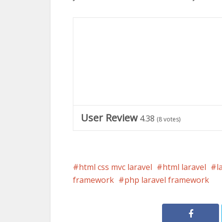
User Review
4.38
(
8
votes)
html css mvc laravel
html laravel
l
framework
php laravel framework