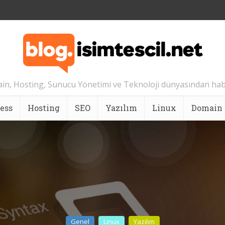
n, Hosting, Sunucu Yönetimi ve Teknoloji dünyasından hab
ess
Hosting
SEO
Yazılım
Linux
Domain
Genel
Linux
Yazılım