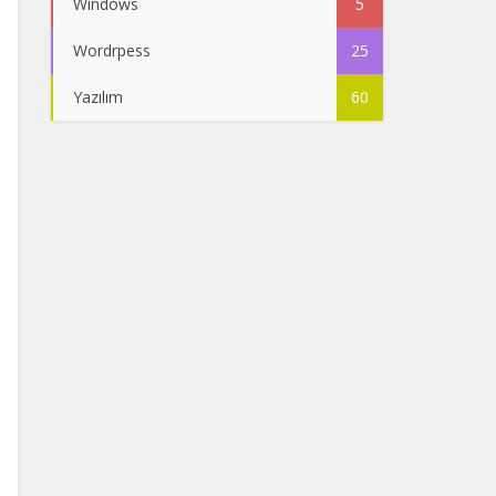
Windows
5
Wordrpess
25
Yazılım
60