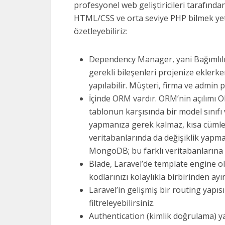
profesyonel web geliştiricileri tarafında
HTML/CSS ve orta seviye PHP bilmek yeterli
özetleyebiliriz:
Dependency Manager, yani Bağımlılı
gerekli bileşenleri projenize eklerk
yapılabilir. Müşteri, firma ve admin p
İçinde ORM vardır. ORM’nin açılımı O
tablonun karşısında bir model sınıf
yapmanıza gerek kalmaz, kısa cümleler
veritabanlarında da değişiklik yapma
MongoDB; bu farklı veritabanlarına ö
Blade, Laravel’de template engine ol
kodlarınızı kolaylıkla birbirinden ayır
Laravel’in gelişmiş bir routing yapısı 
filtreleyebilirsiniz.
Authentication (kimlik doğrulama) yap