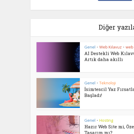
Diğer yazıl
Genel
Web Kılavuz
web 
•
•
AI Destekli Web Kıla
Artık daha akıllı
Genel
Teknoloji
•
İsimtescil Yaz Fırsatl
Başladı!
Genel
Hosting
•
Hazır Web Site mi, Öze
Tasarım mı?