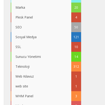
Marka
20
Plesk Panel
4
SEO
50
Sosyal Medya
121
SSL
10
Sunucu Yönetimi
14
Teknoloji
312
Web Kılavuz
1
web site
1
WHM Panel
3