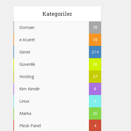
Kategoriler
Domain
78
e-ticaret
18
Genel
214
Güvenlik
26
Hosting
47
Kim Kimdir
8
Linux
4
Marka
20
Plesk Panel
4