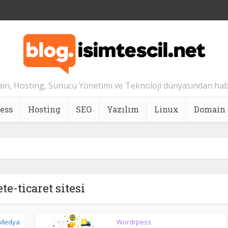
n, Hosting, Sunucu Yönetimi ve Teknoloji dünyasından hab
ess
Hosting
SEO
Yazılım
Linux
Domain
ete-ticaret sitesi
 Medya
Wordrpess