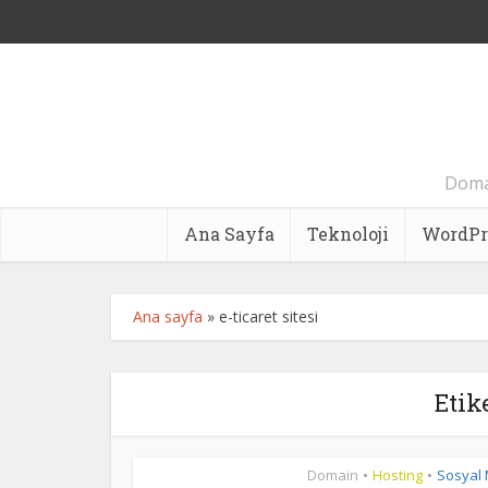
Domai
Ana Sayfa
Teknoloji
WordPr
Ana sayfa
»
e-ticaret sitesi
Etik
Domain
Hosting
Sosyal
•
•