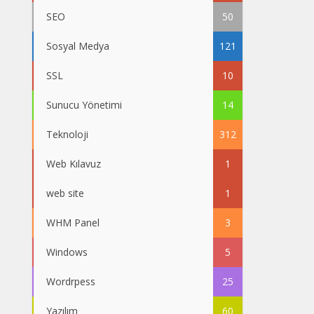
SEO
50
Sosyal Medya
121
SSL
10
Sunucu Yönetimi
14
Teknoloji
312
Web Kılavuz
1
web site
1
WHM Panel
3
Windows
5
Wordrpess
25
Yazılım
60