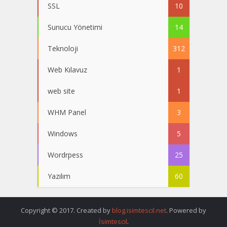
SSL
10
Sunucu Yönetimi
14
Teknoloji
312
Web Kılavuz
1
web site
1
WHM Panel
3
Windows
5
Wordrpess
25
Yazılım
60
Copyright © 2017. Created by
blog.isimtescil.net
. Powered by
İsimtescil
.