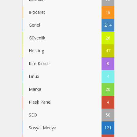
e-ticaret
18
Genel
214
Güvenlik
26
Hosting
47
Kim Kimdir
8
Linux
4
Marka
20
Plesk Panel
4
SEO
50
Sosyal Medya
121