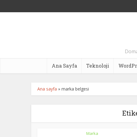
Domai
Ana Sayfa
Teknoloji
WordPr
Ana sayfa
»
marka belgesi
Etik
Marka