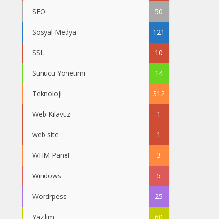
SEO
50
Sosyal Medya
121
SSL
10
Sunucu Yönetimi
14
Teknoloji
312
Web Kılavuz
1
web site
1
WHM Panel
3
Windows
5
Wordrpess
25
Yazılım
60