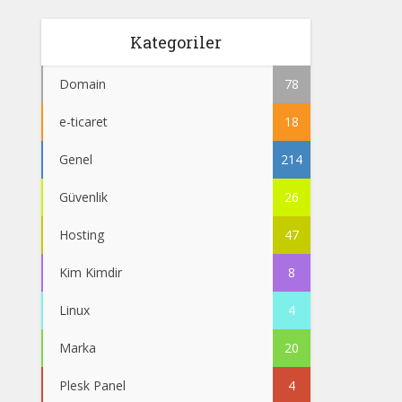
Kategoriler
Domain
78
e-ticaret
18
Genel
214
Güvenlik
26
Hosting
47
Kim Kimdir
8
Linux
4
Marka
20
Plesk Panel
4