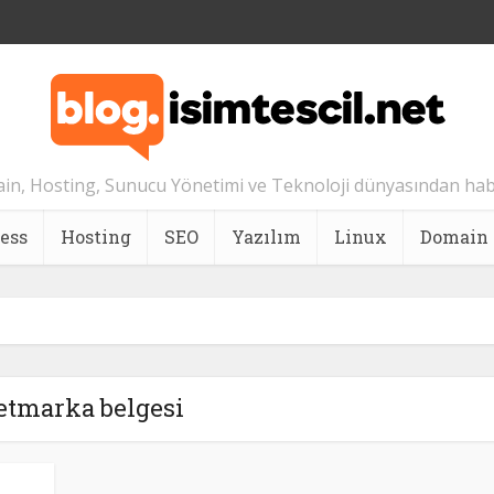
n, Hosting, Sunucu Yönetimi ve Teknoloji dünyasından hab
ess
Hosting
SEO
Yazılım
Linux
Domain
etmarka belgesi