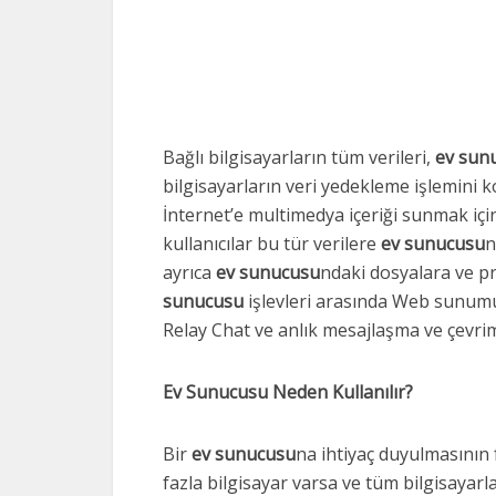
Bağlı bilgisayarların tüm verileri,
ev sun
bilgisayarların veri yedekleme işlemini ko
İnternet’e multimedya içeriği sunmak için 
kullanıcılar bu tür verilere
ev sunucusu
n
ayrıca
ev sunucusu
ndaki dosyalara ve p
sunucusu
işlevleri arasında Web sunumu
Relay Chat ve anlık mesajlaşma ve çevrim
Ev Sunucusu Neden Kullanılır?
Bir
ev sunucusu
na ihtiyaç duyulmasının 
fazla bilgisayar varsa ve tüm bilgisayar