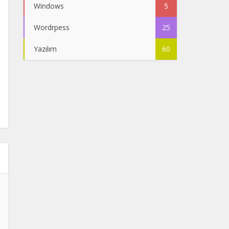
Windows
5
Wordrpess
25
Yazılım
60