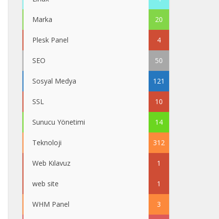
Marka
20
Plesk Panel
4
SEO
50
Sosyal Medya
121
SSL
10
Sunucu Yönetimi
14
Teknoloji
312
Web Kılavuz
1
web site
1
WHM Panel
3