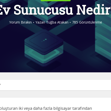
Ev Sunucusu Nedir
Yorum Bırakın
Yazan
Tuğba Atakan
785 Görüntülenme
?
ı oluşturan iki veya daha fazla bilgisayar tarafından