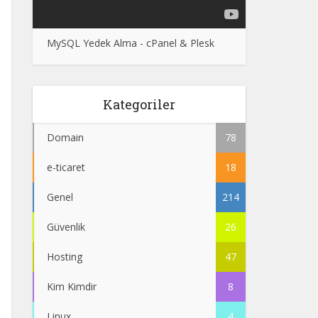
MySQL Yedek Alma - cPanel & Plesk
Kategoriler
Domain
78
e-ticaret
18
Genel
214
Güvenlik
26
Hosting
47
Kim Kimdir
8
Linux
4