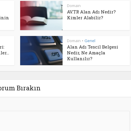
Domain
AV.TR Alan Adı Nedir?
inin
Kimler Alabilir?
Domain
Genel
•
i:
Alan Adı Tescil Belgesi
er...
Nedir, Ne Amaçla
Kullanılır?
orum Bırakın