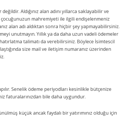
değildir. Aldığınız alan adını yıllarca saklayabilir ve
ni çocuğunuzun mahremiyeti ile ilgili endişelenmeniz
ız alan adı aldıktan sonra hiçbir şey yapmayabilirsiniz.
emeyi unutmayın. Yıllık ya da daha uzun vadeli ödemeler
atırlatma talimatı da verebilirsiniz. Böylece İsimtescil
aştığında size mail ve iletişim numaranız üzerinden
iz.
yapılır. Senelik ödeme periyodları kesinlikle bütçenize
niz faturalarınızdan bile daha uygundur.
lmüş küçük ancak faydalı bir yatırımınız olduğu için