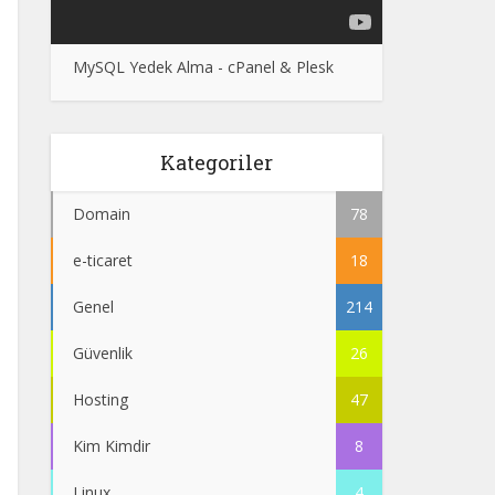
MySQL Yedek Alma - cPanel & Plesk
Kategoriler
Domain
78
e-ticaret
18
Genel
214
Güvenlik
26
Hosting
47
Kim Kimdir
8
Linux
4