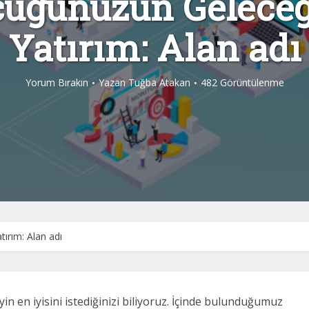
uğunuzun Gelece
Yatırım: Alan adı
Yorum Bırakın
Yazan
Tuğba Atakan
482 Görüntülenme
ırım: Alan adı
n en iyisini istediğinizi biliyoruz. İçinde bulunduğumuz