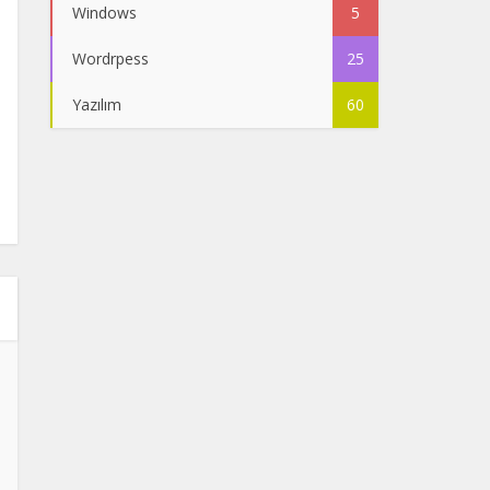
Windows
5
Wordrpess
25
Yazılım
60