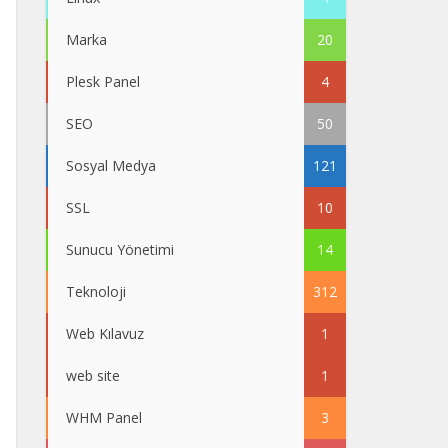
Marka
20
Plesk Panel
4
SEO
50
Sosyal Medya
121
SSL
10
Sunucu Yönetimi
14
Teknoloji
312
Web Kılavuz
1
web site
1
WHM Panel
3