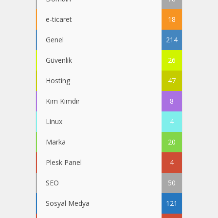
e-ticaret
18
Genel
214
Güvenlik
26
Hosting
47
Kim Kimdir
8
Linux
4
Marka
20
Plesk Panel
4
SEO
50
Sosyal Medya
121