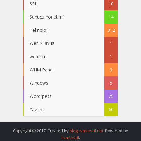
SSL
10
Sunucu Yönetimi
14
Teknoloji
312
Web Kılavuz
1
web site
1
WHM Panel
3
Windows
5
Wordrpess
25
Yazılım
60
Copyright © 2017. Created by
blog.isimtescil.net
. Powered by
İsimtescil
.