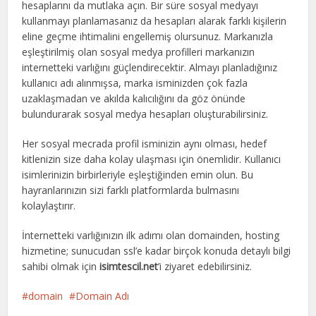
hesaplarını da mutlaka açın. Bir süre sosyal medyayı
kullanmayı planlamasanız da hesapları alarak farklı kişilerin
eline geçme ihtimalini engellemiş olursunuz. Markanızla
eşleştirilmiş olan sosyal medya profilleri markanızın
internetteki varlığını güçlendirecektir. Almayı planladığınız
kullanıcı adı alınmışsa, marka isminizden çok fazla
uzaklaşmadan ve akılda kalıcılığını da göz önünde
bulundurarak sosyal medya hesapları oluşturabilirsiniz.
Her sosyal mecrada profil isminizin aynı olması, hedef
kitlenizin size daha kolay ulaşması için önemlidir. Kullanıcı
isimlerinizin birbirleriyle eşleştiğinden emin olun. Bu
hayranlarınızın sizi farklı platformlarda bulmasını
kolaylaştırır.
İnternetteki varlığınızın ilk adımı olan domainden, hosting
hizmetine; sunucudan ssl’e kadar birçok konuda detaylı bilgi
sahibi olmak için
isimtescil.net
’i ziyaret edebilirsiniz.
domain
Domain Adı