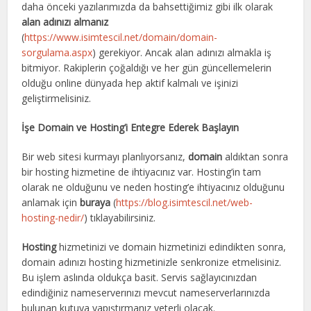
daha önceki yazılarımızda da bahsettiğimiz gibi ilk olarak
alan adınızı almanız
(
https://www.isimtescil.net/domain/domain-
sorgulama.aspx
) gerekiyor. Ancak alan adınızı almakla iş
bitmiyor. Rakiplerin çoğaldığı ve her gün güncellemelerin
olduğu online dünyada hep aktif kalmalı ve işinizi
geliştirmelisiniz.
İşe Domain ve Hosting’i Entegre Ederek Başlayın
Bir web sitesi kurmayı planlıyorsanız,
domain
aldıktan sonra
bir hosting hizmetine de ihtiyacınız var. Hosting’in tam
olarak ne olduğunu ve neden hosting’e ihtiyacınız olduğunu
anlamak için
buraya
(
https://blog.isimtescil.net/web-
hosting-nedir/
) tıklayabilirsiniz.
Hosting
hizmetinizi ve domain hizmetinizi edindikten sonra,
domain adınızı hosting hizmetinizle senkronize etmelisiniz.
Bu işlem aslında oldukça basit. Servis sağlayıcınızdan
edindiğiniz nameserverınızı mevcut nameserverlarınızda
bulunan kutuya yapıştırmanız yeterli olacak.