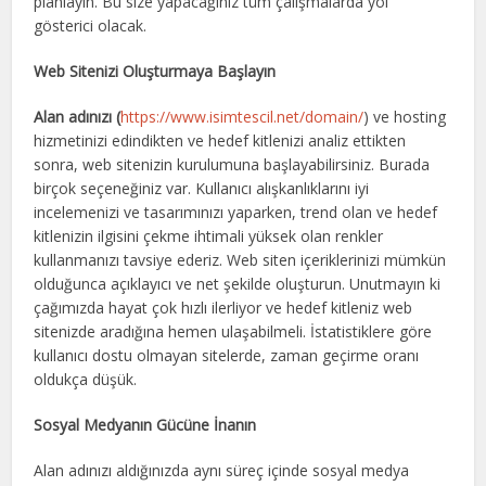
planlayın. Bu size yapacağınız tüm çalışmalarda yol
gösterici olacak.
Web Sitenizi Oluşturmaya Başlayın
Alan adınızı (
https://www.isimtescil.net/domain/
) ve hosting
hizmetinizi edindikten ve hedef kitlenizi analiz ettikten
sonra, web sitenizin kurulumuna başlayabilirsiniz. Burada
birçok seçeneğiniz var. Kullanıcı alışkanlıklarını iyi
incelemenizi ve tasarımınızı yaparken, trend olan ve hedef
kitlenizin ilgisini çekme ihtimali yüksek olan renkler
kullanmanızı tavsiye ederiz. Web siten içeriklerinizi mümkün
olduğunca açıklayıcı ve net şekilde oluşturun. Unutmayın ki
çağımızda hayat çok hızlı ilerliyor ve hedef kitleniz web
sitenizde aradığına hemen ulaşabilmeli. İstatistiklere göre
kullanıcı dostu olmayan sitelerde, zaman geçirme oranı
oldukça düşük.
Sosyal Medyanın Gücüne İnanın
Alan adınızı aldığınızda aynı süreç içinde sosyal medya