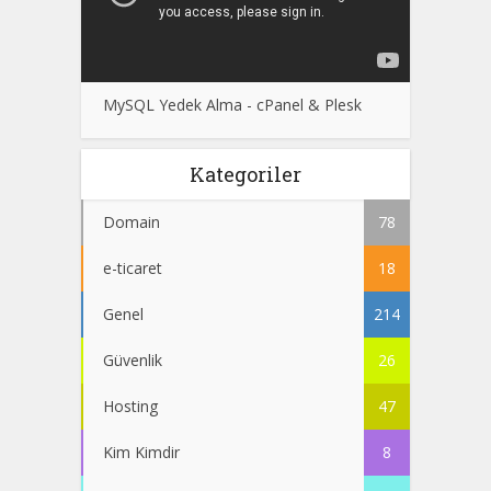
MySQL Yedek Alma - cPanel & Plesk
Kategoriler
Domain
78
e-ticaret
18
Genel
214
Güvenlik
26
Hosting
47
Kim Kimdir
8