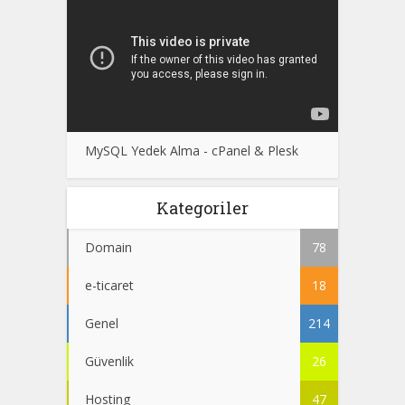
MySQL Yedek Alma - cPanel & Plesk
Kategoriler
Domain
78
e-ticaret
18
Genel
214
Güvenlik
26
Hosting
47