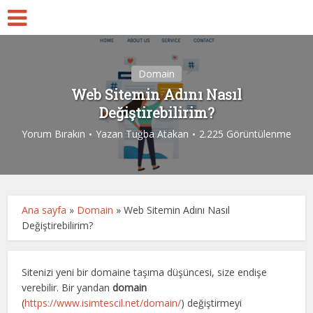
Domain
Web Sitemin Adını Nasıl
Değiştirebilirim?
Yorum Bırakın
Yazan
Tuğba Atakan
2.225 Görüntülenme
Ana sayfa
»
Domain
»
Web Sitemin Adını Nasıl
Değiştirebilirim?
Sitenizi yeni bir domaine taşıma düşüncesi, size endişe
verebilir. Bir yandan
domain
(
https://www.isimtescil.net/domain/
) değiştirmeyi