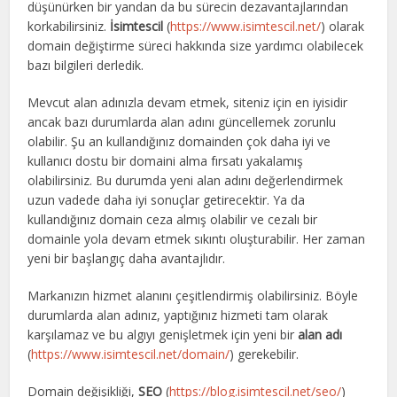
düşünürken bir yandan da bu sürecin dezavantajlarından
korkabilirsiniz.
İsimtescil
(
https://www.isimtescil.net/
) olarak
domain değiştirme süreci hakkında size yardımcı olabilecek
bazı bilgileri derledik.
Mevcut alan adınızla devam etmek, siteniz için en iyisidir
ancak bazı durumlarda alan adını güncellemek zorunlu
olabilir. Şu an kullandığınız domainden çok daha iyi ve
kullanıcı dostu bir domaini alma fırsatı yakalamış
olabilirsiniz. Bu durumda yeni alan adını değerlendirmek
uzun vadede daha iyi sonuçlar getirecektir. Ya da
kullandığınız domain ceza almış olabilir ve cezalı bir
domainle yola devam etmek sıkıntı oluşturabilir. Her zaman
yeni bir başlangıç daha avantajlıdır.
Markanızın hizmet alanını çeşitlendirmiş olabilirsiniz. Böyle
durumlarda alan adınız, yaptığınız hizmeti tam olarak
karşılamaz ve bu algıyı genişletmek için yeni bir
alan adı
(
https://www.isimtescil.net/domain/
) gerekebilir.
Domain değişikliği,
SEO
(
https://blog.isimtescil.net/seo/
)