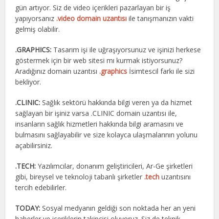
gün artıyor. Siz de video içerikleri pazarlayan bir iş
yapıyorsanız
.video domain uzantısı
ile tanışmanızın vakti
gelmiş olabilir.
.GRAPHICS:
Tasarım işi ile uğraşıyorsunuz ve işinizi herkese
göstermek için bir web sitesi mı kurmak istiyorsunuz?
Aradığınız domain uzantısı
.graphics
İsimtescil farkı ile sizi
bekliyor.
.CLINIC:
Sağlık sektörü hakkında bilgi veren ya da hizmet
sağlayan bir işiniz varsa .CLINIC domain uzantısı ile,
insanların sağlık hizmetleri hakkında bilgi aramasını ve
bulmasını sağlayabilir ve size kolayca ulaşmalarının yolunu
açabilirsiniz.
.TECH:
Yazılımcılar, donanım geliştiricileri, Ar-Ge şirketleri
gibi, bireysel ve teknoloji tabanlı şirketler
.tech
uzantısını
tercih edebilirler.
TODAY:
Sosyal medyanın geldiği son noktada her an yeni
haberler ve içeriklerin takipçisi oluyoruz. Siz de teknik