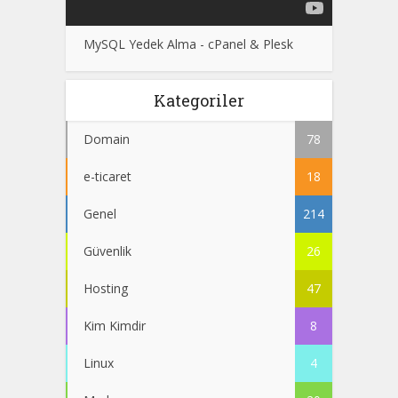
MySQL Yedek Alma - cPanel & Plesk
Kategoriler
Domain
78
e-ticaret
18
Genel
214
Güvenlik
26
Hosting
47
Kim Kimdir
8
Linux
4