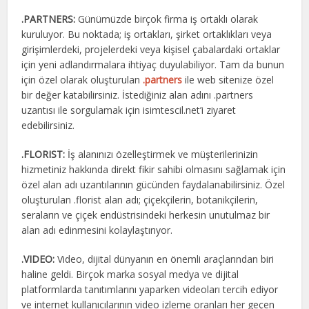
.PARTNERS:
Günümüzde birçok firma iş ortaklı olarak
kuruluyor. Bu noktada; iş ortakları, şirket ortaklıkları veya
girişimlerdeki, projelerdeki veya kişisel çabalardaki ortaklar
için yeni adlandırmalara ihtiyaç duyulabiliyor. Tam da bunun
için özel olarak oluşturulan
.partners
ile web sitenize özel
bir değer katabilirsiniz. İstediğiniz alan adını .partners
uzantısı ile sorgulamak için isimtescil.net’i ziyaret
edebilirsiniz.
.FLORIST:
İş alanınızı özelleştirmek ve müşterilerinizin
hizmetiniz hakkında direkt fikir sahibi olmasını sağlamak için
özel alan adı uzantılarının gücünden faydalanabilirsiniz. Özel
oluşturulan .florist alan adı; çiçekçilerin, botanikçilerin,
seraların ve çiçek endüstrisindeki herkesin unutulmaz bir
alan adı edinmesini kolaylaştırıyor.
.VIDEO:
Video, dijital dünyanın en önemli araçlarından biri
haline geldi. Birçok marka sosyal medya ve dijital
platformlarda tanıtımlarını yaparken videoları tercih ediyor
ve internet kullanıcılarının video izleme oranları her geçen