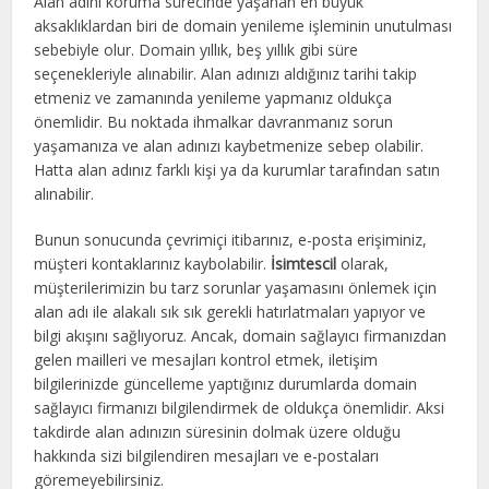
Alan adını koruma sürecinde yaşanan en büyük
aksaklıklardan biri de domain yenileme işleminin unutulması
sebebiyle olur. Domain yıllık, beş yıllık gibi süre
seçenekleriyle alınabilir. Alan adınızı aldığınız tarihi takip
etmeniz ve zamanında yenileme yapmanız oldukça
önemlidir. Bu noktada ihmalkar davranmanız sorun
yaşamanıza ve alan adınızı kaybetmenize sebep olabilir.
Hatta alan adınız farklı kişi ya da kurumlar tarafından satın
alınabilir.
Bunun sonucunda çevrimiçi itibarınız, e-posta erişiminiz,
müşteri kontaklarınız kaybolabilir.
İsimtescil
olarak,
müşterilerimizin bu tarz sorunlar yaşamasını önlemek için
alan adı ile alakalı sık sık gerekli hatırlatmaları yapıyor ve
bilgi akışını sağlıyoruz. Ancak, domain sağlayıcı firmanızdan
gelen mailleri ve mesajları kontrol etmek, iletişim
bilgilerinizde güncelleme yaptığınız durumlarda domain
sağlayıcı firmanızı bilgilendirmek de oldukça önemlidir. Aksi
takdirde alan adınızın süresinin dolmak üzere olduğu
hakkında sizi bilgilendiren mesajları ve e-postaları
göremeyebilirsiniz.