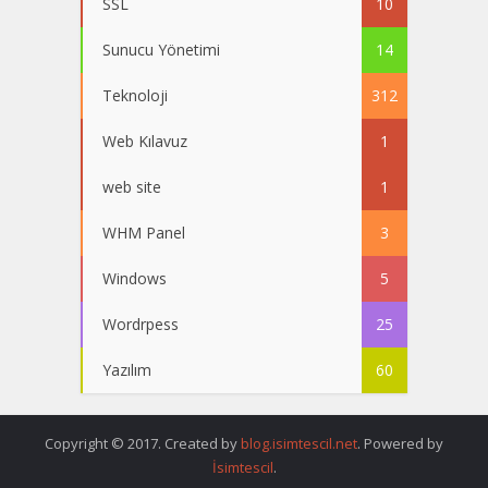
SSL
10
Sunucu Yönetimi
14
Teknoloji
312
Web Kılavuz
1
web site
1
WHM Panel
3
Windows
5
Wordrpess
25
Yazılım
60
Copyright © 2017. Created by
blog.isimtescil.net
. Powered by
İsimtescil
.