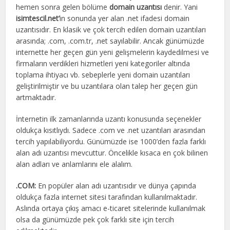
hemen sonra gelen bölüme
domain uzantısı
denir. Yani
isimtescil.net’
in sonunda yer alan .net ifadesi domain
uzantısıdır. En klasik ve çok tercih edilen domain uzantıları
arasında; .com, .com.tr, .net sayılabilir. Ancak günümüzde
internette her geçen gün yeni gelişmelerin kaydedilmesi ve
firmaların verdikleri hizmetleri yeni kategoriler altında
toplama ihtiyacı vb. sebeplerle yeni domain uzantıları
geliştirilmiştir ve bu uzantılara olan talep her geçen gün
artmaktadır.
İnternetin ilk zamanlarında uzantı konusunda seçenekler
oldukça kısıtlıydı. Sadece .com ve .net uzantıları arasından
tercih yapılabiliyordu. Günümüzde ise 1000’den fazla farklı
alan adı uzantısı mevcuttur. Öncelikle kısaca en çok bilinen
alan adları ve anlamlarını ele alalım.
.COM:
En popüler alan adı uzantısıdır ve dünya çapında
oldukça fazla internet sitesi tarafından kullanılmaktadır.
Aslında ortaya çıkış amacı e-ticaret sitelerinde kullanılmak
olsa da günümüzde pek çok farklı site için tercih