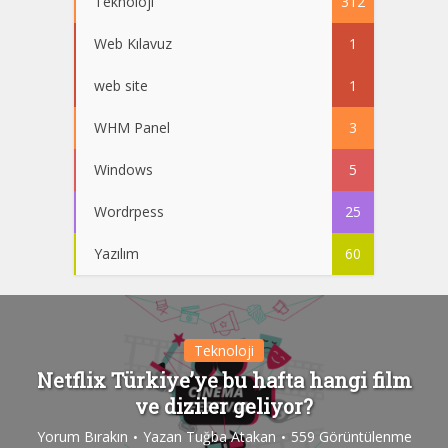
Teknoloji
312
Web Kılavuz
1
web site
1
WHM Panel
3
Windows
5
Wordrpess
25
Yazılım
60
Teknoloji
Netflix Türkiye’ye bu hafta hangi film
ve diziler geliyor?
Yorum Bırakın
Yazan
Tuğba Atakan
559 Görüntülenme