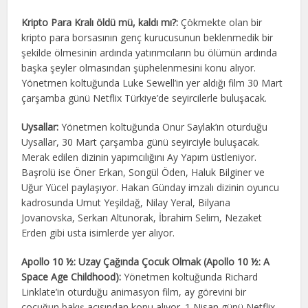
Kripto Para Kralı öldü mü, kaldı mı?:
Çökmekte olan bir
kripto para borsasının genç kurucusunun beklenmedik bir
şekilde ölmesinin ardında yatırımcıların bu ölümün ardında
başka şeyler olmasından şüphelenmesini konu alıyor.
Yönetmen koltuğunda Luke Sewell’in yer aldığı film 30 Mart
çarşamba günü Netflix Türkiye’de seyircilerle buluşacak.
Uysallar:
Yönetmen koltuğunda Onur Saylak’ın oturduğu
Uysallar, 30 Mart çarşamba günü seyirciyle buluşacak.
Merak edilen dizinin yapımcılığını Ay Yapım üstleniyor.
Başrolü ise Öner Erkan, Songül Öden, Haluk Bilginer ve
Uğur Yücel paylaşıyor. Hakan Günday imzalı dizinin oyuncu
kadrosunda Umut Yeşildağ, Nilay Yeral, Bilyana
Jovanovska, Serkan Altunorak, İbrahim Selim, Nezaket
Erden gibi usta isimlerde yer alıyor.
Apollo 10 ½: Uzay Çağında Çocuk Olmak (Apollo 10 ½: A
Space Age Childhood):
Yönetmen koltuğunda Richard
Linklate’in oturduğu animasyon film, ay görevini bir
çocuğun bakış açısından konu alıyor. 1 Nisan günü Netflix