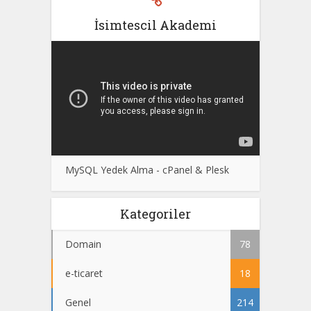
İsimtescil Akademi
MySQL Yedek Alma - cPanel & Plesk
Kategoriler
Domain
78
e-ticaret
18
Genel
214