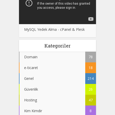
MySQL Yedek Alma - cPanel & Plesk
Kategoriler
Domain
78
e-ticaret
18
Genel
214
Güvenlik
26
Hosting
47
Kim Kimdir
8