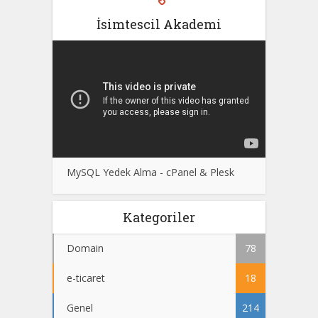
İsimtescil Akademi
MySQL Yedek Alma - cPanel & Plesk
Kategoriler
Domain
78
e-ticaret
18
Genel
214