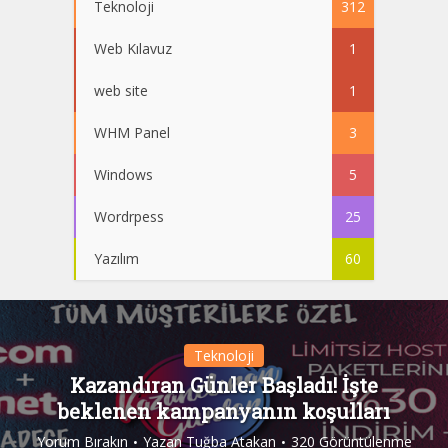
Teknoloji
312
Web Kılavuz
1
web site
1
WHM Panel
3
Windows
5
Wordrpess
25
Yazılım
60
Teknoloji
Kazandıran Günler Başladı! İşte
beklenen kampanyanın koşulları
Yorum Bırakın
Yazan
Tuğba Atakan
320 Görüntülenme