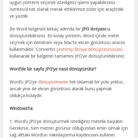
uygun yöntemi seçerek istediğiniz işlemi yapabilirsiniz.
İsimtescil.net olarak merak ettiklerinizi sizler için araştırdık
ve yazdık.
Bir Word belgesini birkaç adımda bir
JPG dosyası
na
dönüştürebilirsiniz. En kolay yöntem, Word içinde metin
seçmek için Windows veya Mac’te ekran görüntüsü aracını
kullanmaktır. Convertio
çevrimiçi dosya
dönüştürücüsünü
kullanarak bir belgenin tamamını JPG’ye dönüştürebilirsiniz.
Word’de bir sayfa JPG’ye nasıl dönüştürülür?
Word’ü JPG’ye
dönüştürmenin
tek tıklamalı bir yolu yoktur,
ancak yine de ekran görüntüsü alarak bunu yapmak
oldukça kolaydır.
Windows’ta:
1. Word’ü JPG’ye dönüştürmek istediğiniz metinle başlatın.
Gerekirse, tüm metnin görünür olduğundan emin olmak için
sağ alttaki Word’ün Yakınlaştırma kaydırıcısını kullanın.