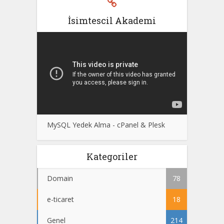
İsimtescil Akademi
MySQL Yedek Alma - cPanel & Plesk
Kategoriler
Domain
78
e-ticaret
18
Genel
214