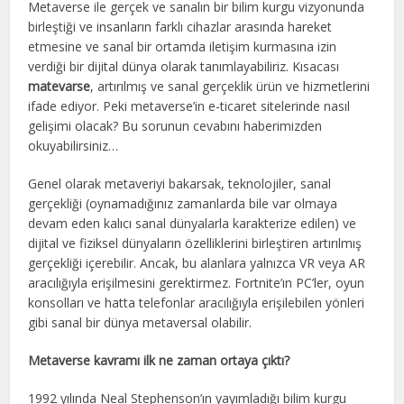
Metaverse ile gerçek ve sanalın bir bilim kurgu vizyonunda
birleştiği ve insanların farklı cihazlar arasında hareket
etmesine ve sanal bir ortamda iletişim kurmasına izin
verdiği bir dijital dünya olarak tanımlayabiliriz. Kısacası
matevarse
, artırılmış ve sanal gerçeklik ürün ve hizmetlerini
ifade ediyor. Peki metaverse’in e-ticaret sitelerinde nasıl
gelişimi olacak? Bu sorunun cevabını haberimizden
okuyabilirsiniz…
Genel olarak metaveriyi bakarsak, teknolojiler, sanal
gerçekliği (oynamadığınız zamanlarda bile var olmaya
devam eden kalıcı sanal dünyalarla karakterize edilen) ve
dijital ve fiziksel dünyaların özelliklerini birleştiren artırılmış
gerçekliği içerebilir. Ancak, bu alanlara yalnızca VR veya AR
aracılığıyla erişilmesini gerektirmez. Fortnite’ın PC’ler, oyun
konsolları ve hatta telefonlar aracılığıyla erişilebilen yönleri
gibi sanal bir dünya metaversal olabilir.
Metaverse kavramı ilk ne zaman ortaya çıktı?
1992 yılında Neal Stephenson’ın yayımladığı bilim kurgu