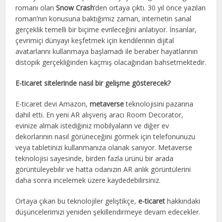
romanı olan
Snow Crash
‘den ortaya çıktı. 30 yıl önce yazılan
roman’nın konusuna baktığımız zaman, internetin sanal
gerçeklik temelli bir biçime evrileceğini anlatıyor. İnsanlar,
çevrimiçi dünyayı keşfetmek için kendilerinin dijital
avatarlarını kullanmaya başlamadı ile beraber hayatlarının
distopik gerçekliğinden kaçmış olacağından bahsetmektedir.
E-ticaret sitelerinde nasıl bir gelişme gösterecek?
E-ticaret devi Amazon,
metaverse
teknolojisini pazarına
dahil etti. En yeni AR alışveriş aracı Room Decorator,
evinize almak istediğiniz mobilyaların ve diğer ev
dekorlarının nasıl görüneceğini görmek için telefonunuzu
veya tabletinizi kullanmanıza olanak sanıyor. Metaverse
teknolojisi sayesinde, birden fazla ürünü bir arada
görüntüleyebilir ve hatta odanızın AR anlık görüntülerini
daha sonra incelemek üzere kaydedebilirsiniz.
Ortaya çıkan bu teknolojiler geliştikçe,
e-ticaret
hakkındaki
düşüncelerimizi yeniden şekillendirmeye devam edecekler.