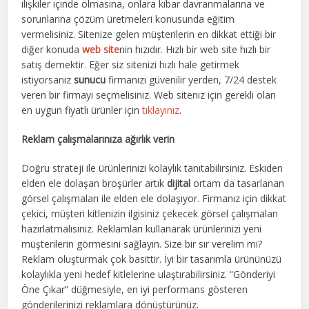
ilişkiler içinde olmasına, onlara kibar davranmalarına ve
sorunlarına çözüm üretmeleri konusunda eğitim
vermelisiniz. Sitenize gelen müşterilerin en dikkat ettiği bir
diğer konuda
web site
nin hızıdır. Hızlı bir web site hızlı bir
satış demektir. Eğer siz sitenizi hızlı hale getirmek
istiyorsanız
sunucu
firmanızı güvenilir yerden, 7/24 destek
veren bir firmayı seçmelisiniz. Web siteniz için gerekli olan
en uygun fiyatlı ürünler için
tıklayınız
.
Reklam çalışmalarınıza ağırlık verin
Doğru strateji ile ürünlerinizi kolaylık tanıtabilirsiniz. Eskiden
elden ele dolaşan broşürler artık
dijital
ortam da tasarlanan
görsel çalışmaları ile elden ele dolaşıyor. Firmanız için dikkat
çekici, müşteri kitlenizin ilgisiniz çekecek görsel çalışmaları
hazırlatmalısınız. Reklamları kullanarak ürünlerinizi yeni
müşterilerin görmesini sağlayın. Size bir sır verelim mi?
Reklam oluşturmak çok basittir. İyi bir tasarımla ürününüzü
kolaylıkla yeni hedef kitlelerine ulaştırabilirsiniz. “Gönderiyi
Öne Çıkar” düğmesiyle, en iyi performans gösteren
gönderilerinizi reklamlara dönüştürünüz.