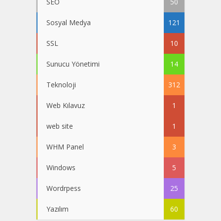
SEO
50
Sosyal Medya
121
SSL
10
Sunucu Yönetimi
14
Teknoloji
312
Web Kılavuz
1
web site
1
WHM Panel
3
Windows
5
Wordrpess
25
Yazılım
60