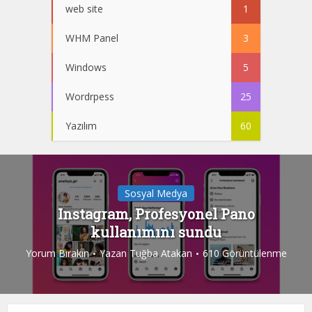
web site
1
WHM Panel
3
Windows
5
Wordrpess
25
Yazılım
60
Sosyal Medya
Instagram, Profesyonel Pano
kullanımını sundu
Yorum Bırakın
Yazan
Tuğba Atakan
610 Görüntülenme