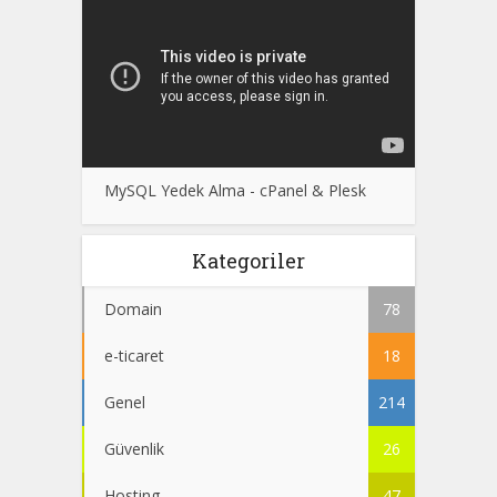
MySQL Yedek Alma - cPanel & Plesk
Kategoriler
Domain
78
e-ticaret
18
Genel
214
Güvenlik
26
Hosting
47