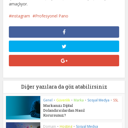
amaçlıyor.
instagram
Profesyonel Pano
Diğer yazılara da göz atabilirsiniz
Genel
•
Güvenlik
•
Marka
•
Sosyal Medya
•
SSL
Markanızı Dijital
Dolandırıcılardan Nasıl
Korursunuz?
Domain
•
Hosting
•
Sosyal Medya