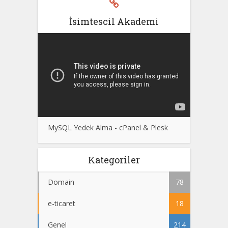
İsimtescil Akademi
MySQL Yedek Alma - cPanel & Plesk
Kategoriler
Domain
78
e-ticaret
18
Genel
214