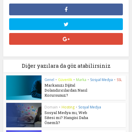
Diğer yazılara da göz atabilirsiniz
Genel
•
Güvenlik
•
Marka
•
Sosyal Medya
•
SSL
Markanızı Dijital
Dolandırıcılardan Nasıl
Korursunuz?
Domain
•
Hosting
•
Sosyal Medya
Sosyal Medya mı, Web
Sitesi mi? Hangisi Daha
Önemli?