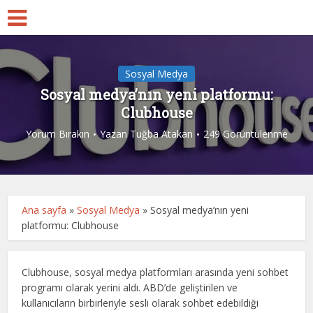
Sosyal Medya
Sosyal medya’nın yeni platformu:
Clubhouse
Yorum Bırakın
Yazan
Tuğba Atakan
249 Görüntülenme
Ana sayfa
»
Sosyal Medya
»
Sosyal medya’nın yeni
platformu: Clubhouse
Clubhouse, sosyal medya platformları arasında yeni sohbet
programı olarak yerini aldı. ABD’de geliştirilen ve
kullanıcıların birbirleriyle sesli olarak sohbet edebildiği