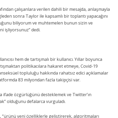
ından çalışanlara verilen dahili bir mesajda, anlaşmayla
 öğleden sonra Taylor ile kapsamlı bir toplantı yapacağını
lduğunu biliyorum ve muhtemelen bunun sizin ve
ni işliyorsunuz” dedi.
anıcısı hem de tartışmalı bir kullanıcı. Yıllar boyunca
rtışmaktan politikacılara hakaret etmeye, Covid-19
ranseksüel topluluğu hakkında rahatsız edici açıklamalar
atformda 83 milyondan fazla takipçisi var.
 ifade özgürlüğünü desteklemek ve Twitter’ın
mak” olduğunu defalarca vurguladı.
“ürünü yeni özelliklerle geliştirerek, algoritmaları