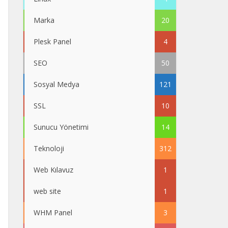
Marka
20
Plesk Panel
4
SEO
50
Sosyal Medya
121
SSL
10
Sunucu Yönetimi
14
Teknoloji
312
Web Kılavuz
1
web site
1
WHM Panel
3