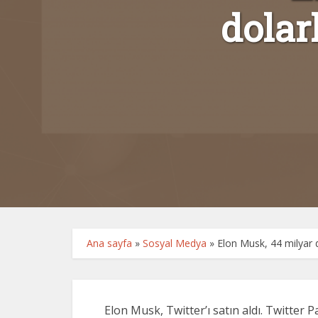
dolar
Ana sayfa
»
Sosyal Medya
»
Elon Musk, 44 milyar d
Elon Musk, Twitter’ı satın aldı. Twitter 