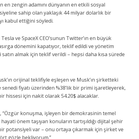
 en zengin adamını dünyanın en etkili sosyal
yeline sahip olan yaklaşık 44 milyar dolarlık bir
 kabul ettiğini söyledi.
a, Tesla ve SpaceX CEO’sunun Twitter’ın en büyük
kasırga dönemini kapatıyor, teklif edildi ve yönetim
 satın almak için teklif verildi – hepsi daha kısa sürede
k’ın orijinal teklifiyle eşleşen ve Musk’ın şirketteki
senedi fiyatı üzerinden %38’lik bir primi işaretleyerek,
ir hissesi için nakit olarak 54.20$ alacaklar.
, “Özgür konuşma, işleyen bir demokrasinin temel
n hayati önem taşıyan konuların tartışıldığı dijital şehir
ir potansiyeli var – onu ortaya çıkarmak için şirket ve
 dört gözle bekliyorum.”