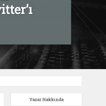
tter’ı
Yazar Hakkında