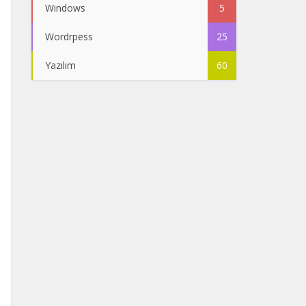
Windows
5
Wordrpess
25
Yazılım
60