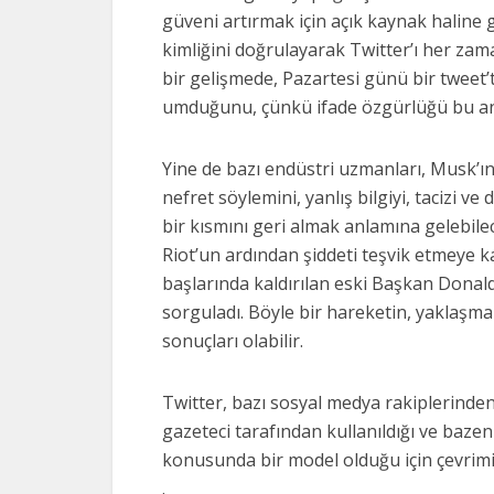
güveni artırmak için açık kaynak haline 
kimliğini doğrulayarak Twitter’ı her zama
bir gelişmede, Pazartesi günü bir tweet’
umduğunu, çünkü ifade özgürlüğü bu anl
Yine de bazı endüstri uzmanları, Musk’
nefret söylemini, yanlış bilgiyi, tacizi ve 
bir kısmını geri almak anlamına gelebilec
Riot’un ardından şiddeti teşvik etmeye karş
başlarında kaldırılan eski Başkan Donal
sorguladı. Böyle bir hareketin, yaklaşma
sonuçları olabilir.
Twitter, bazı sosyal medya rakiplerinden 
gazeteci tarafından kullanıldığı ve bazen d
konusunda bir model olduğu için çevrimiç
.