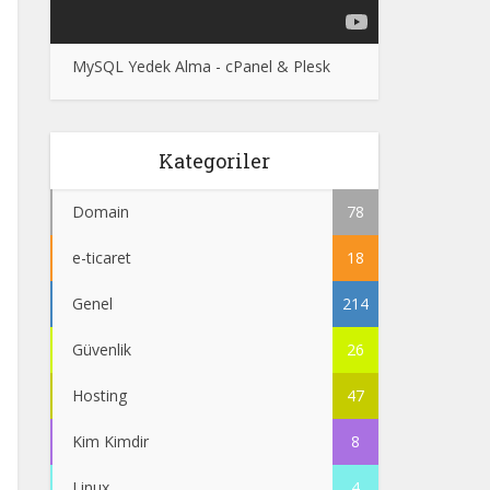
MySQL Yedek Alma - cPanel & Plesk
Kategoriler
Domain
78
e-ticaret
18
Genel
214
Güvenlik
26
Hosting
47
Kim Kimdir
8
Linux
4