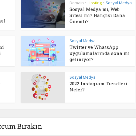
Domain
Hosting
Sosyal Medya
•
•
Sosyal Medya mı, Web
Sitesi mi? Hangisi Daha
sıl
Önemli?
Sosyal Medya
mi
Twitter ve WhatsApp
i
uygulamalarında sona mı
geliniyor?
Sosyal Medya
k
2022 Instagram Trendleri
Neler?
orum Bırakın