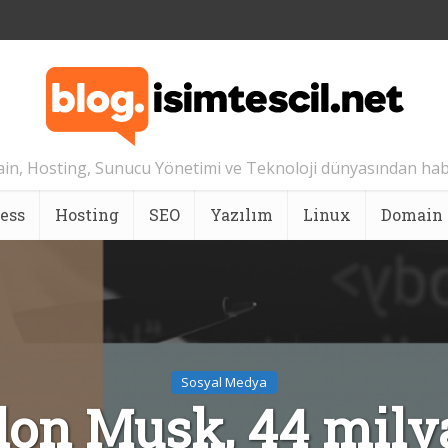
n, Hosting, Sunucu Yönetimi ve Teknoloji dünyasından hab
ess
Hosting
SEO
Yazılım
Linux
Domain
Sosyal Medya
lon Musk, 44 mily