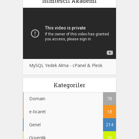
İsimtescil Akademi
MySQL Yedek Alma - cPanel & Plesk
Kategoriler
Domain
78
e-ticaret
18
Genel
214
Güvenlik
26