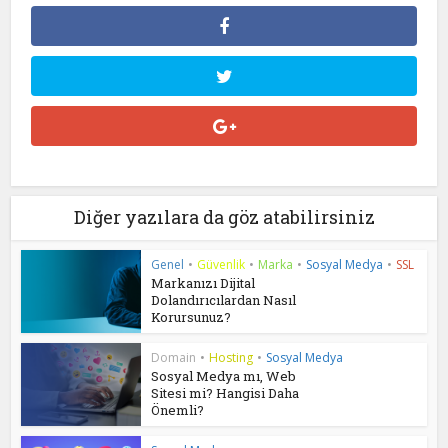
Diğer yazılara da göz atabilirsiniz
Genel
•
Güvenlik
•
Marka
•
Sosyal Medya
•
SSL
Markanızı Dijital
Dolandırıcılardan Nasıl
Korursunuz?
Domain
•
Hosting
•
Sosyal Medya
Sosyal Medya mı, Web
Sitesi mi? Hangisi Daha
Önemli?