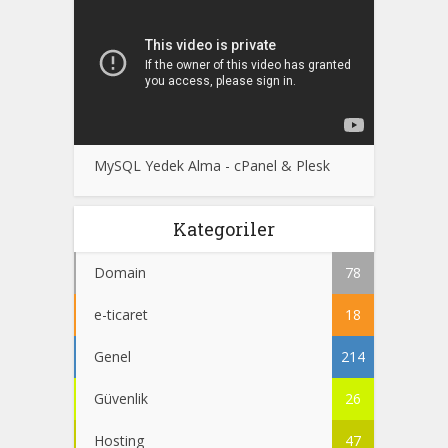
MySQL Yedek Alma - cPanel & Plesk
Kategoriler
Domain
78
e-ticaret
18
Genel
214
Güvenlik
26
Hosting
47