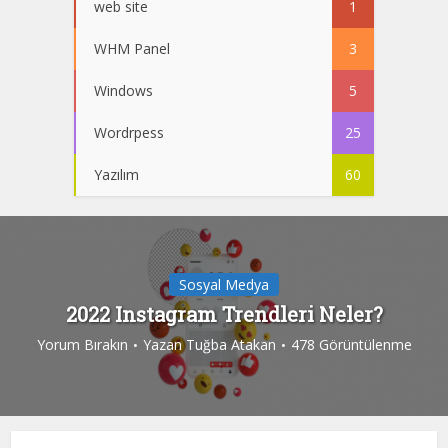
web site
1
WHM Panel
3
Windows
5
Wordrpess
25
Yazılım
60
Sosyal Medya
2022 Instagram Trendleri Neler?
Yorum Bırakın
Yazan
Tuğba Atakan
478 Görüntülenme