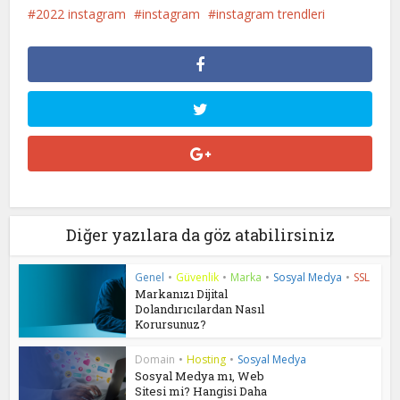
2022 instagram
instagram
instagram trendleri
Diğer yazılara da göz atabilirsiniz
Genel
•
Güvenlik
•
Marka
•
Sosyal Medya
•
SSL
Markanızı Dijital
Dolandırıcılardan Nasıl
Korursunuz?
Domain
•
Hosting
•
Sosyal Medya
Sosyal Medya mı, Web
Sitesi mi? Hangisi Daha