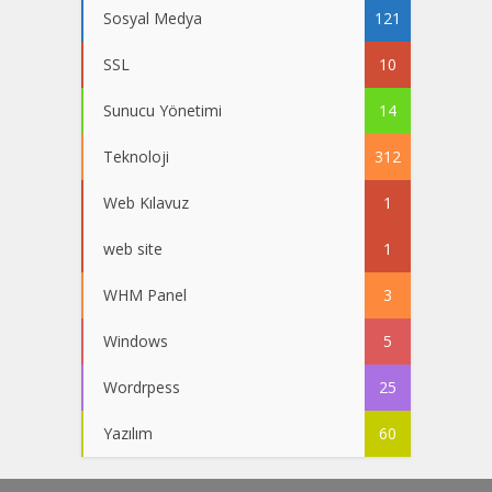
Sosyal Medya
121
SSL
10
Sunucu Yönetimi
14
Teknoloji
312
Web Kılavuz
1
web site
1
WHM Panel
3
Windows
5
Wordrpess
25
Yazılım
60