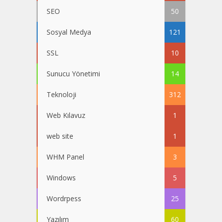
SEO
50
Sosyal Medya
121
SSL
10
Sunucu Yönetimi
14
Teknoloji
312
Web Kılavuz
1
web site
1
WHM Panel
3
Windows
5
Wordrpess
25
Yazılım
60