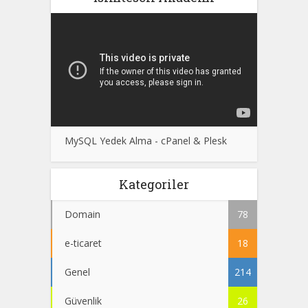
MySQL Yedek Alma - cPanel & Plesk
Kategoriler
Domain
78
e-ticaret
18
Genel
214
Güvenlik
26