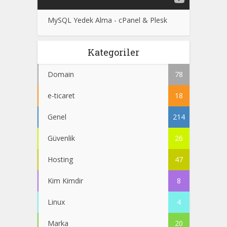
MySQL Yedek Alma - cPanel & Plesk
Kategoriler
Domain
78
e-ticaret
18
Genel
214
Güvenlik
26
Hosting
47
Kim Kimdir
8
Linux
4
Marka
20