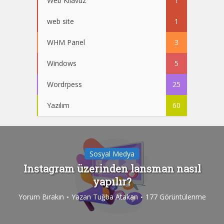
Web Kılavuz
1
web site
1
WHM Panel
3
Windows
5
Wordrpess
25
Yazılım
60
Sosyal Medya
Instagram üzerinden lansman nasıl
yapılır?
Yorum Bırakın
Yazan
Tuğba Atakan
177 Görüntülenme