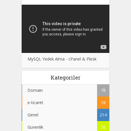
MySQL Yedek Alma - cPanel & Plesk
Kategoriler
Domain
78
e-ticaret
18
Genel
214
Güvenlik
26