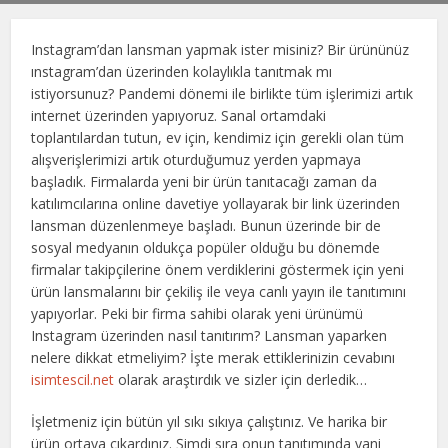
Instagram’dan lansman yapmak ister misiniz? Bir ürününüz
ınstagram’dan üzerinden kolaylıkla tanıtmak mı
istiyorsunuz? Pandemi dönemi ile birlikte tüm işlerimizi artık
internet üzerinden yapıyoruz. Sanal ortamdaki
toplantılardan tutun, ev için, kendimiz için gerekli olan tüm
alışverişlerimizi artık oturduğumuz yerden yapmaya
başladık. Firmalarda yeni bir ürün tanıtacağı zaman da
katılımcılarına online davetiye yollayarak bir link üzerinden
lansman düzenlenmeye başladı. Bunun üzerinde bir de
sosyal medyanın oldukça popüler olduğu bu dönemde
firmalar takipçilerine önem verdiklerini göstermek için yeni
ürün lansmalarını bir çekiliş ile veya canlı yayın ile tanıtımını
yapıyorlar. Peki bir firma sahibi olarak yeni ürünümü
Instagram üzerinden nasıl tanıtırım? Lansman yaparken
nelere dikkat etmeliyim? İşte merak ettiklerinizin cevabını
isimtescil.net
olarak araştırdık ve sizler için derledik…
İşletmeniz için bütün yıl sıkı sıkıya çalıştınız. Ve harika bir
ürün ortaya çıkardınız. Şimdi sıra onun tanıtımında yani