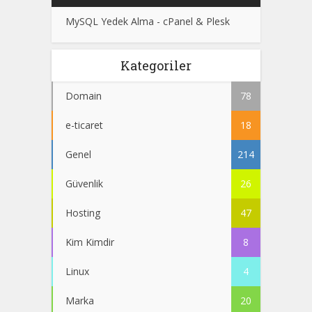
MySQL Yedek Alma - cPanel & Plesk
Kategoriler
Domain
78
e-ticaret
18
Genel
214
Güvenlik
26
Hosting
47
Kim Kimdir
8
Linux
4
Marka
20