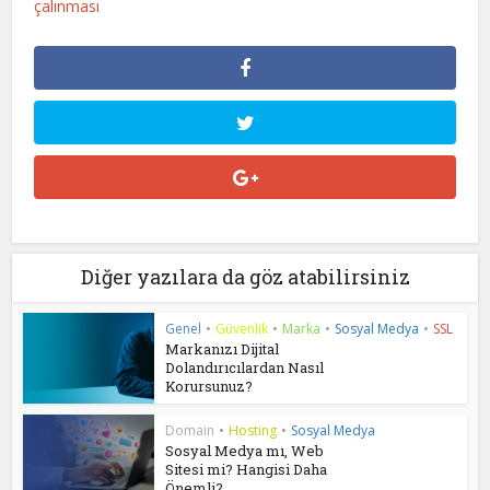
çalınması
Diğer yazılara da göz atabilirsiniz
Genel
•
Güvenlik
•
Marka
•
Sosyal Medya
•
SSL
Markanızı Dijital
Dolandırıcılardan Nasıl
Korursunuz?
Domain
•
Hosting
•
Sosyal Medya
Sosyal Medya mı, Web
Sitesi mi? Hangisi Daha
Önemli?