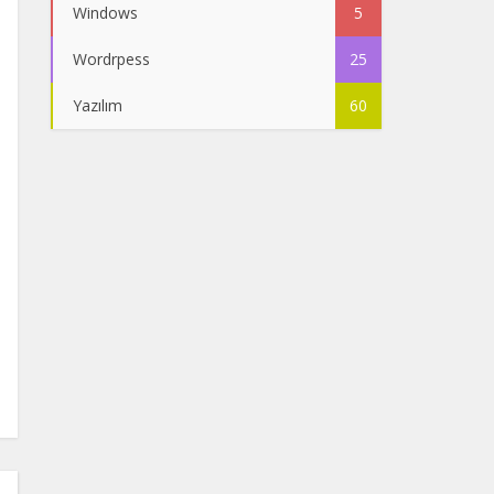
Windows
5
Wordrpess
25
Yazılım
60