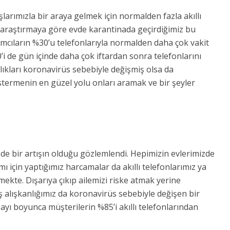
arımızla bir araya gelmek için normalden fazla akıllı
r araştırmaya göre evde karantinada geçirdiğimiz bu
mcıların %30’u telefonlarıyla normalden daha çok vakit
0’i de gün içinde daha çok iftardan sonra telefonlarını
nlıkları koronavirüs sebebiyle değişmiş olsa da
termenin en güzel yolu onları aramak ve bir şeyler
 de bir artışın olduğu gözlemlendi. Hepimizin evlerimizde
için yaptığımız harcamalar da akıllı telefonlarımız ya
ekte. Dışarıya çıkıp ailemizi riske atmak yerine
 alışkanlığımız da koronavirüs sebebiyle değişen bir
ı boyunca müşterilerin %85’i akıllı telefonlarından