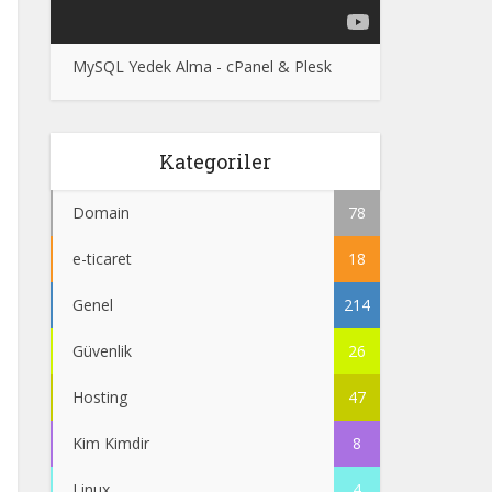
MySQL Yedek Alma - cPanel & Plesk
Kategoriler
Domain
78
e-ticaret
18
Genel
214
Güvenlik
26
Hosting
47
Kim Kimdir
8
Linux
4