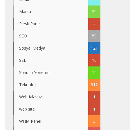
Marka
20
Plesk Panel
4
SEO
50
Sosyal Medya
121
SSL
10
Sunucu Yönetimi
14
Teknoloji
312
Web Kılavuz
1
web site
1
WHM Panel
3