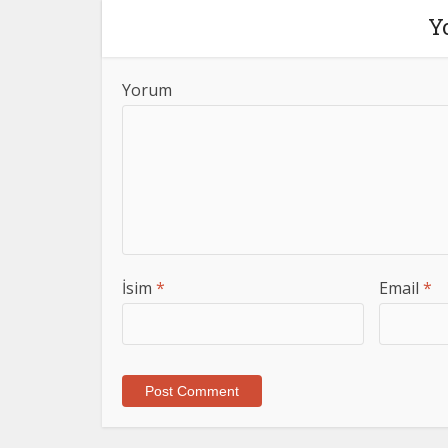
Y
Yorum
İsim
*
Email
*