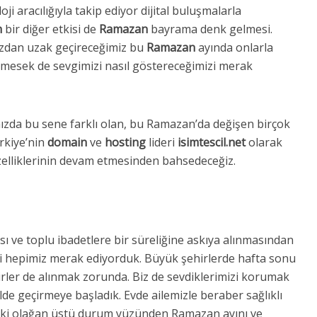
oji aracılığıyla takip ediyor dijital buluşmalarla
n
bir diğer etkisi de
Ramazan
bayrama denk gelmesi.
ızdan uzak geçireceğimiz bu
Ramazan
ayında onlarla
elemesek de sevgimizi nasıl göstereceğimizi merak
ızda bu sene farklı olan, bu Ramazan’da değişen birçok
ürkiye’nin
domain
ve
hosting
lideri
isimtescil.net
olarak
üzelliklerinin devam etmesinden bahsedeceğiz.
sı ve toplu ibadetlere bir süreliğine askıya alınmasından
zi hepimiz merak ediyorduk. Büyük şehirlerde hafta sonu
birler de alınmak zorunda. Biz de sevdiklerimizi korumak
lde geçirmeye başladık. Evde ailemizle beraber sağlıklı
eneki olağan üstü durum yüzünden Ramazan ayını ve