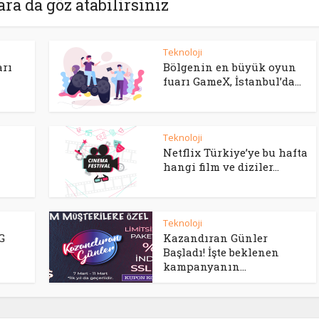
ara da göz atabilirsiniz
Teknoloji
arı
Bölgenin en büyük oyun
fuarı GameX, İstanbul’da...
Teknoloji
Netflix Türkiye’ye bu hafta
hangi film ve diziler...
Teknoloji
G
Kazandıran Günler
Başladı! İşte beklenen
kampanyanın...