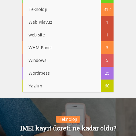
Teknoloji
312
Web Kılavuz
1
web site
1
WHM Panel
3
Windows
5
Wordrpess
25
Yazılım
60
Teknoloji
IMEI kayıt ücreti ne kadar oldu?