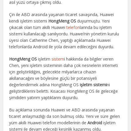
asıl yüzü ortaya çıkmış oldu.
Çin ile ABD arasında yaşanan ticaret savaşında, Huawei
kendi işletim sistemi
HongMeng OS
duyurmuştu. Yeni
çıkacak olan tüm akıllı Huawei
telefon
larında bu işletim
sistemi kullanılacağı sanılıyordu. Huawei’nin yönetim kurulu
üyesi olan Catherine Chen, yaptığı açıklamada Huawei
telefonlarda Android ile yola devam edileceğini duyurdu.
HongMeng OS
işletim
sistem
i hakkında da bilgiler veren
Chen, yeni işletim sisteminin daha çok nesnelerin interneti
için geliştirildiğini, gelecekte milyarlarca cihazın
akıllanacağını ve böylesine güçlü bir potansiyeli
değerlendirmek adına HongMeng OS
işletim sistemi
ni
geliştirdiklerini belirtti. Kısacası HongMeng OS ile geleceğe
şimdiden yatırım yaptıklarını duyurdu.
Bu açıklama sonunda Huawei ve ABD arasında yaşanan
ticaret anlaşmazlığı da son bulmuş oldu. Yeni ve süre gelen
yüm akıllı Huawei telefon modellerinin de
Android
işletim
sistemi ile devam edeceği kesinlik kazanmış oldu.