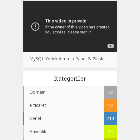
MySQL Yedek Alma - cPanel & Plesk
Kategoriler
Domain
78
e-ticaret
18
Genel
214
Güvenlik
26