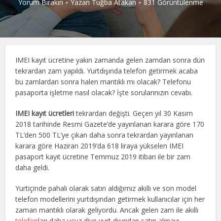
Yorum Bırakın
Yazan
Tuğba Atakan
831 Görüntülenme
IMEI kayıt ücretine yakın zamanda gelen zamdan sonra dün
tekrardan zam yapıldı. Yurtdışında telefon getirmek acaba
bu zamlardan sonra halen mantıklı mı olacak? Telefonu
pasaporta işletme nasıl olacak? İşte sorularınızın cevabı.
IMEI kayıt ücretleri
tekrardan değişti. Geçen yıl 30 Kasım
2018 tarihinde Resmi Gazete’de yayınlanan karara göre 170
TL’den 500 TL’ye çıkan daha sonra tekrardan yayınlanan
karara göre Haziran 2019’da 618 liraya yükselen IMEI
pasaport kayıt ücretine Temmuz 2019 itibarı ile bir zam
daha geldi.
Yurtiçinde pahalı olarak satın aldığımız akıllı ve son model
telefon modellerini yurtdışından getirmek kullanıcılar için her
zaman mantıklı olarak geliyordu. Ancak gelen zam ile akıllı
telefon
ları daha ucuz diye yurt dışından satın almayı