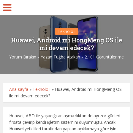
Teknoloji
Huawei, Android mi HongMeng OS ile
mi devam edecek?
Yorum Bırakın
Yazan
Tuğba Atakan
2.101 Görüntülenme
Ana sayfa
»
Teknoloji
»
Huawei, Android mi HongMeng OS
ile mi devam edecek?
Huawei, ABD ile yaşadığı anlaşmazlıktan dolayı zor günleri
fırsata çevirip kendi işletim sistemini duyurmuştu. Ancak
Huawei
yetkilileri tarafından yapılan açıklamaya göre işin