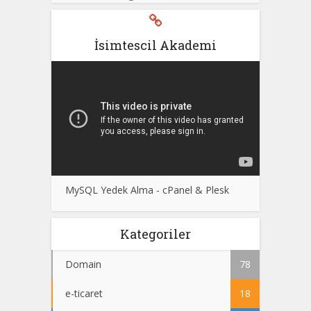
İsimtescil Akademi
MySQL Yedek Alma - cPanel & Plesk
Kategoriler
Domain
78
e-ticaret
18